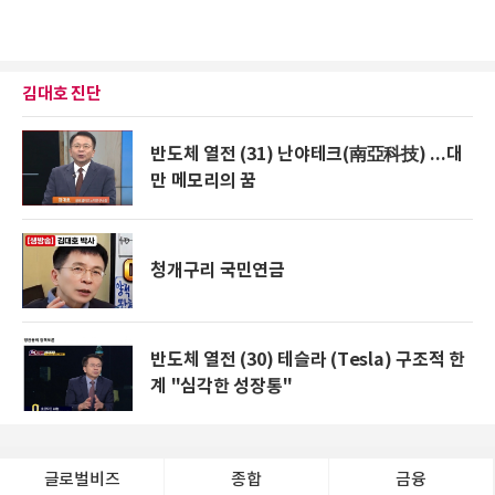
김대호 진단
반도체 열전 (31) 난야테크(南亞科技) ...대
만 메모리의 꿈
청개구리 국민연금
반도체 열전 (30) 테슬라 (Tesla) 구조적 한
계 "심각한 성장통"
글로벌비즈
종합
금융