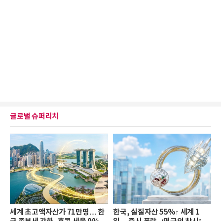
글로벌 슈퍼리치
세계 초고액자산가 71만명… 한
한국, 실질자산 55%↑ 세계 1