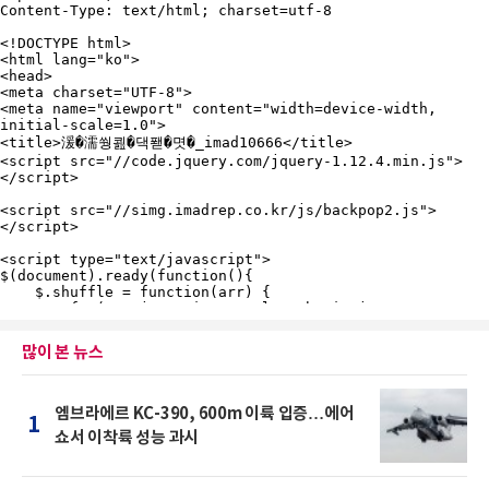
많이 본 뉴스
엠브라에르 KC-390, 600m 이륙 입증…에어
1
쇼서 이착륙 성능 과시