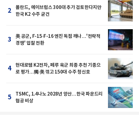
폴란드, 에이브럼스 300대 추가 검토한다지만
2
한국 K2 수주 굳건
美 공군, F-15·F-16 엔진 독점 깨나…'전략적
3
경쟁' 입찰 전환
현대로템 K2전차, 페루 육군 최종 추천 기종으
4
로 평가…獨·美 꺾고 150대 수주 청신호
TSMC, 1.4나노 2028년 양산…한국 파운드리
5
협공 비상