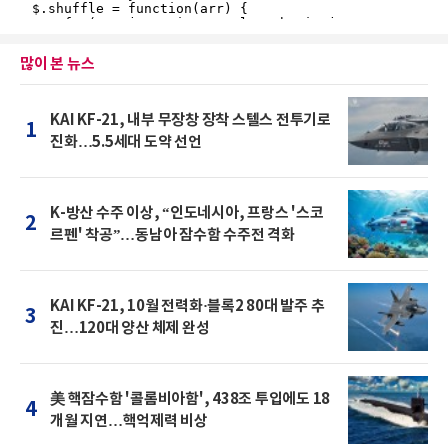
많이 본 뉴스
KAI KF-21, 내부 무장창 장착 스텔스 전투기로
1
진화…5.5세대 도약 선언
K-방산 수주 이상, “인도네시아, 프랑스 '스코
2
르펜' 착공”…동남아 잠수함 수주전 격화
KAI KF-21, 10월 전력화·블록2 80대 발주 추
3
진…120대 양산 체제 완성
美 핵잠수함 '콜롬비아함', 438조 투입에도 18
4
개월 지연…핵억제력 비상