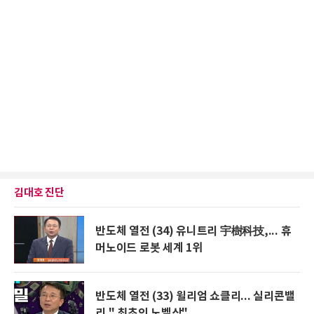
김대호 진단
반도체 열전 (34) 유니트리 宇樹科技,... 휴
머노이드 로봇 세계 1위
반도체 열전 (33) 윌리엄 쇼클리... 실리콘밸
리 " 최초의 노벨상"