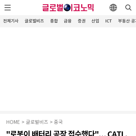
전체기사
글로벌비즈
종합
금융
증권
산업
ICT
부동산·공
HOME
>
글로벌비즈
>
중국
"로봇이 배터리 공장 접수했다"… CATL,