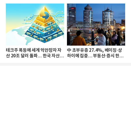
테크주 폭등에 세계 억만장자 자
中 초부유층 27.4%, 베이징·상
산 20조 달러 돌파… 한국 자산
하이에 집중… 부동산·증시 한파
격차 확대
로 자산은 소폭 감소