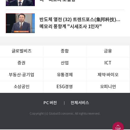
반도체 열전 (32) 트렌드포스(集邦科技)...
메모리 풍향계 "시세조사 1인자"
글로벌비즈
종합
금융
증권
산업
ICT
부동산·공기업
유통경제
제약∙바이오
소상공인
ESG경영
오피니언
PC 버전
전체서비스
Copyright (c) Global Economic. All rights reserved.