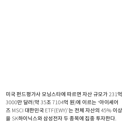
미국 펀드평가사 모닝스타에 따르면 자산 규모가
억
231
만 달러
약
조
억 원
에 이르는
아이셰어
3000
(
35
7104
)
‘
즈
대한민국
는 전체 자산의
이상
MSCI
ETF(EWY)'
45%
을
하이닉스와 삼성전자 두 종목에 집중 투자한다
SK
.