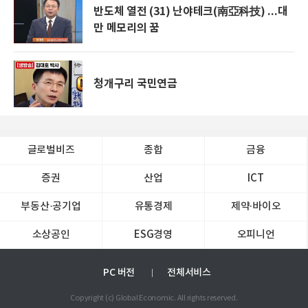
반도체 열전 (31) 난야테크(南亞科技) ...대
만 메모리의 꿈
청개구리 국민연금
글로벌비즈
종합
금융
증권
산업
ICT
부동산·공기업
유통경제
제약∙바이오
소상공인
ESG경영
오피니언
PC 버전
전체서비스
Copyright (c) Global Economic. All rights reserved.