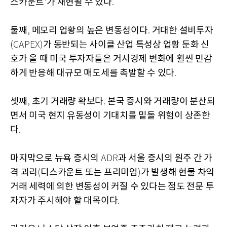
스카운트
가 재현될 수 있다
'
.
둘째
메모리 업황의 높은 변동성이다
거대한 설비투자
,
.
가 동반되는 사이클 산업 특성상 업황 둔화 신
(CAPEX)
호가 올 때 미국 투자자들은 거시경제 변화에 훨씬 민감
하게 반응해 대규모 매도세를 촉발할 수 있다
.
셋째
초기 거래량 확보다
본국 증시와 거래량이 분산되
,
.
면서 미국 현지 유동성이 기대치를 밑돌 위험이 상존한
다
.
마지막으로 뉴욕 증시의
과 서울 증시의 원주 간 가
ADR
격 괴리
디스카운트 또는 프리미엄
가 발생해 현물 차익
(
)
거래 세력에 의한 변동성이 커질 수 있다는 점도 전문 투
자자가 주시해야 할 대목이다
.