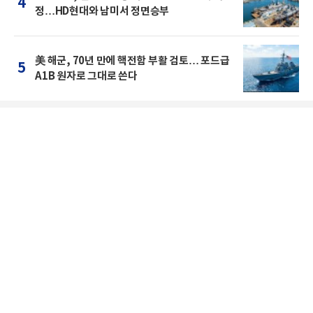
4
정…HD현대와 남미서 정면승부
美 해군, 70년 만에 핵전함 부활 검토… 포드급
5
A1B 원자로 그대로 쓴다