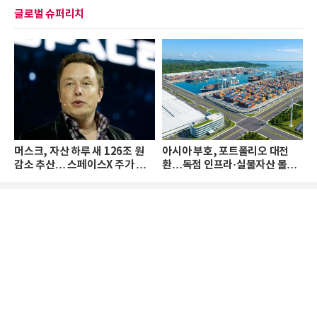
글로벌 슈퍼리치
머스크, 자산 하루 새 126조 원
아시아 부호, 포트폴리오 대전
감소 추산… 스페이스X 주가 하
환…독점 인프라·실물자산 몰린
락 때문
다