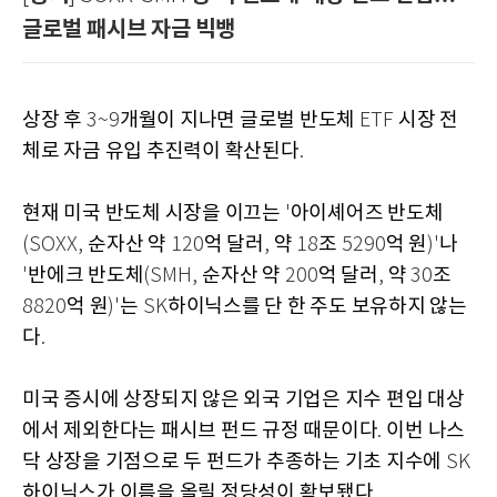
글로벌 패시브 자금 빅뱅
상장 후
개월이 지나면 글로벌 반도체
시장 전
3~9
ETF
체로 자금 유입 추진력이 확산된다
.
현재 미국 반도체 시장을 이끄는
아이셰어즈 반도체
'
순자산 약
억 달러
약
조
억 원
나
(SOXX,
120
,
18
5290
)'
반에크 반도체
순자산 약
억 달러
약
조
'
(SMH,
200
,
30
억 원
는
하이닉스를 단 한 주도 보유하지 않는
8820
)'
SK
다
.
미국 증시에 상장되지 않은 외국 기업은 지수 편입 대상
에서 제외한다는 패시브 펀드 규정 때문이다
이번 나스
.
닥 상장을 기점으로 두 펀드가 추종하는 기초 지수에
SK
하이닉스가 이름을 올릴 정당성이 확보됐다
.