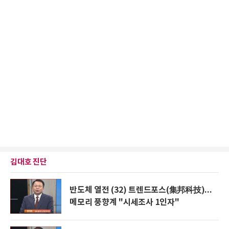
김대호 진단
반도체 열전 (32) 트렌드포스(集邦科技)...
메모리 풍향계 "시세조사 1인자"