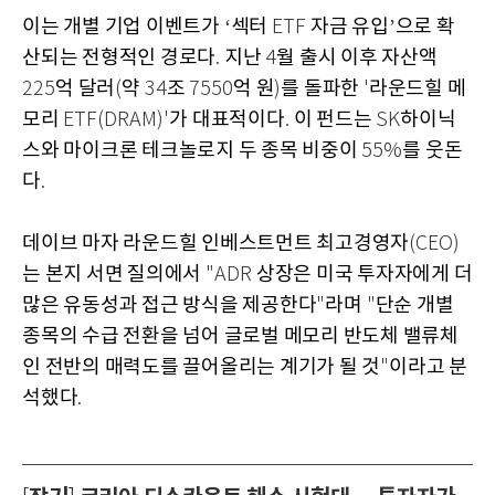
이는 개별 기업 이벤트가
섹터
자금 유입
으로 확
‘
ETF
’
산되는 전형적인 경로다
지난
월 출시 이후 자산액
.
4
억 달러
약
조
억 원
를 돌파한
라운드힐 메
225
(
34
7550
)
'
모리
가 대표적이다
이 펀드는
하이닉
ETF(DRAM)'
.
SK
스와 마이크론 테크놀로지 두 종목 비중이
를 웃돈
55%
다
.
데이브 마자 라운드힐 인베스트먼트 최고경영자
(CEO)
는 본지 서면 질의에서
상장은 미국 투자자에게 더
"ADR
많은 유동성과 접근 방식을 제공한다
라며
단순 개별
"
"
종목의 수급 전환을 넘어 글로벌 메모리 반도체 밸류체
인 전반의 매력도를 끌어올리는 계기가 될 것
이라고 분
"
석했다
.