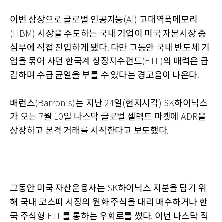
이번 상장으로 글로벌 인공지능
고대역폭메모리
(AI)
시장을 주도하는 국내 기업이 미국 자본시장 중
(HBM)
심부에 직접 진입하게 됐다
다만 그동안 국내 반도체 기
.
업을 묶어 사던 한국계 상장지수펀드
의 매력은 급
(ETF)
감하며 수급 균열을 부를 수 있다는 경고음이 나온다
.
배런스
는 지난
일
현지시각
하이닉스
(Barron's)
24
(
) SK
가 오는
월
일 나스닥 글로벌 셀렉트 마켓에
을
7
10
ADR
상장하고 본격 거래를 시작한다고 보도했다
.
그동안 미국 자산운용사는
하이닉스 지분을 담기 위
SK
해 국내 코스피 시장의 원화 주식을 대리 매수하거나 한
국 주식형
를 통하는 우회로를 썼다
이번 나스닥 직
ETF
.