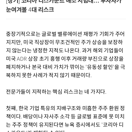
장기
코리아 디스카운트 해소 시험대… 투자자가
[
]
눈여겨볼
대 리스크
4
중장기적으로는 글로벌 밸류에이션 재평가 기회가 주어
지지만
미국 직상장이 무조건적인 주가 상승을 보장하
,
지 않는다는 냉정한 지적도 나온다
과거 해외 기업들이
.
미국
상장 초기 흥행 이후 거래량 부진으로 상장을
ADR
폐지하거나 본국 대비 가치가 깎이는
유동성 할인
을 극
'
'
복하지 못한 사례가 적지 않기 때문이다
.
전문가들이 지적하는 핵심 리스크는 네 가지다
.
첫째
한국 기업 특유의 지배구조와 미흡한 주주 환원 정
,
책이다
배당이나 자사주 소각 등 글로벌 표준에 못 미치
.
는 주주 정책이 유지된다면 뉴욕 증시에서도
코리아 디
'