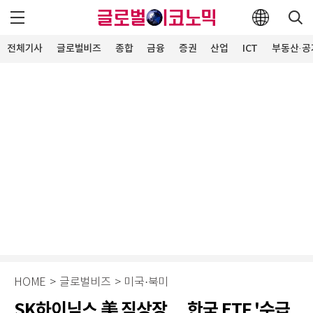
전체기사
글로벌비즈
종합
금융
증권
산업
ICT
부동산·공
HOME
>
글로벌비즈
>
미국·북미
SK하이닉스 美 직상장… 한국 ETF '수급