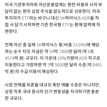
미국 기관투자자와 자산운용업계는 환전 비용과 시차 부
담이 없는 현지 상장 주식을 압도적으로 선호한다
미국
.
투자자가
라는 바구니 대신
하이닉스
을 직
ETF
SK
ADR
접 사 담기 시작하면 기존 한국형
는 환매 압력에 직
ETF
면한다
.
전체 자산 중 실제
하이닉스 몫
비중
에 해당
SK
(
23.6%)
하는 순수 타깃 자금은 약
억
만 달러
약
조
54
7800
(
8
억 원
규모다
이 가운데
가량이
직구로
4574
)
.
10%
ADR
이동한다고 가정하면 약
억
만 달러 수준
약
5
5000
(
8491
억 원
의 수급 이동이 예상된다
)
.
시장 전체를 뒤흔들 대규모 폭탄 매물 수준은 아니지만
,
상장 직후 국내 증시의 단기 변동성을 자극하기엔 충분
한 규모다
.