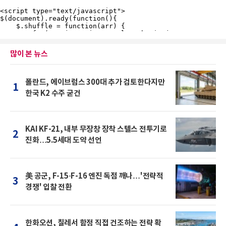
많이 본 뉴스
폴란드, 에이브럼스 300대 추가 검토한다지만
1
한국 K2 수주 굳건
KAI KF-21, 내부 무장창 장착 스텔스 전투기로
2
진화…5.5세대 도약 선언
美 공군, F-15·F-16 엔진 독점 깨나…'전략적
3
경쟁' 입찰 전환
한화오션, 칠레서 함정 직접 건조하는 전략 확