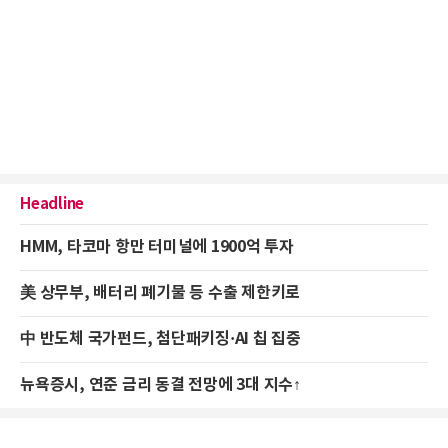
Headline
HMM, 타코마 항만 터미널에 1900억 투자
美 상무부, 배터리 폐기물 등 수출 제한키로
中 반도체 국가펀드, 첨단패키징·AI 칩 집중
뉴욕증시, 연준 금리 동결 전망에 3대 지수↑