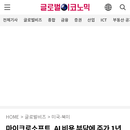
전체기사
글로벌비즈
종합
금융
증권
산업
ICT
부동산·공
HOME
>
글로벌비즈
>
미국·북미
마이크로소프트, AI 비용 부담에 주가 1년