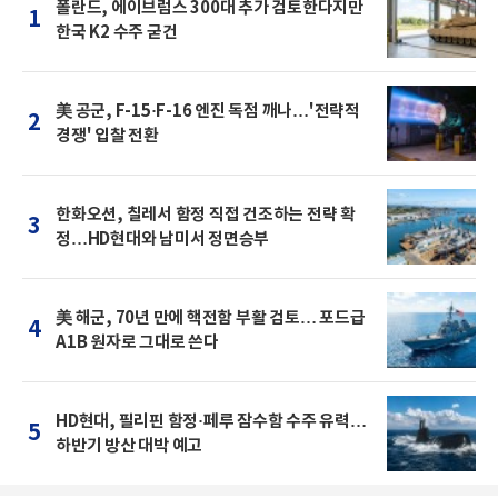
폴란드, 에이브럼스 300대 추가 검토한다지만
1
한국 K2 수주 굳건
美 공군, F-15·F-16 엔진 독점 깨나…'전략적
2
경쟁' 입찰 전환
한화오션, 칠레서 함정 직접 건조하는 전략 확
3
정…HD현대와 남미서 정면승부
美 해군, 70년 만에 핵전함 부활 검토… 포드급
4
A1B 원자로 그대로 쓴다
HD현대, 필리핀 함정·페루 잠수함 수주 유력…
5
하반기 방산 대박 예고