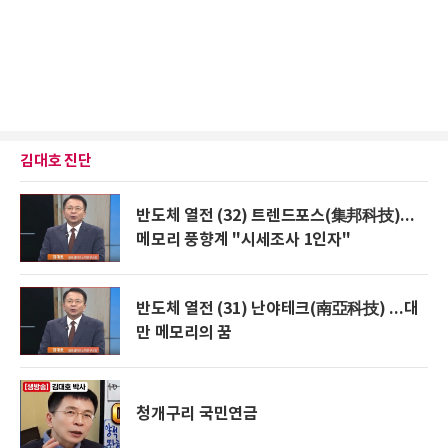
김대호 진단
반도체 열전 (32) 트렌드포스(集邦科技)...
메모리 풍향계 "시세조사 1인자"
반도체 열전 (31) 난야테크(南亞科技) ...대
만 메모리의 꿈
청개구리 국민연금