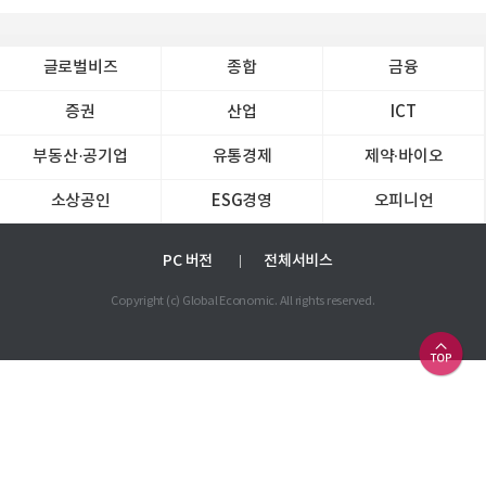
글로벌비즈
종합
금융
증권
산업
ICT
부동산·공기업
유통경제
제약∙바이오
소상공인
ESG경영
오피니언
PC 버전
전체서비스
Copyright (c) Global Economic. All rights reserved.