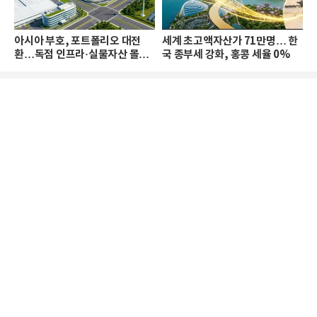
아시아 부호, 포트폴리오 대전
세계 초고액자산가 71만명… 한
환…독점 인프라·실물자산 몰린
국 종부세 강화, 홍콩 세율 0%
다