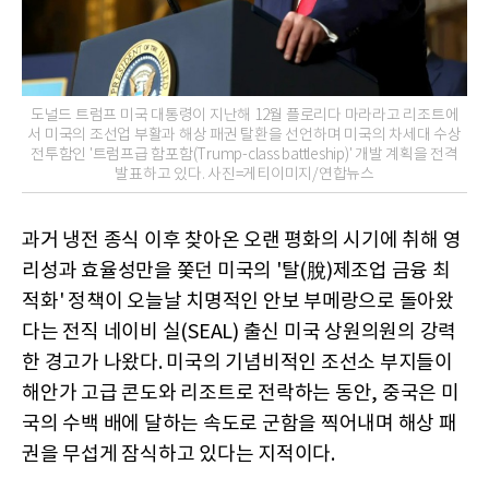
도널드 트럼프 미국 대통령이 지난해 12월 플로리다 마라라고 리조트에
서 미국의 조선업 부활과 해상 패권 탈환을 선언하며 미국의 차세대 수상
전투함인 '트럼프급 함포함(Trump-class battleship)' 개발 계획을 전격
발표하고 있다. 사진=게티이미지/연합뉴스
과거 냉전 종식 이후 찾아온 오랜 평화의 시기에 취해 영
리성과 효율성만을 쫓던 미국의 '탈(脫)제조업 금융 최
적화' 정책이 오늘날 치명적인 안보 부메랑으로 돌아왔
다는 전직 네이비 실(SEAL) 출신 미국 상원의원의 강력
한 경고가 나왔다. 미국의 기념비적인 조선소 부지들이
해안가 고급 콘도와 리조트로 전락하는 동안, 중국은 미
국의 수백 배에 달하는 속도로 군함을 찍어내며 해상 패
권을 무섭게 잠식하고 있다는 지적이다.