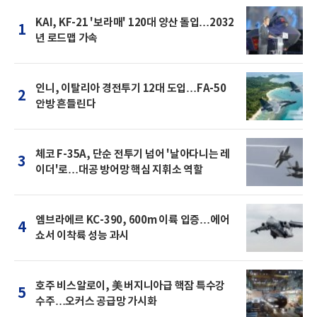
KAI, KF-21 '보라매' 120대 양산 돌입…2032
1
년 로드맵 가속
인니, 이탈리아 경전투기 12대 도입…FA-50
2
안방 흔들린다
체코 F-35A, 단순 전투기 넘어 '날아다니는 레
3
이더'로…대공 방어망 핵심 지휘소 역할
엠브라에르 KC-390, 600m 이륙 입증…에어
4
쇼서 이착륙 성능 과시
호주 비스알로이, 美 버지니아급 핵잠 특수강
5
수주…오커스 공급망 가시화