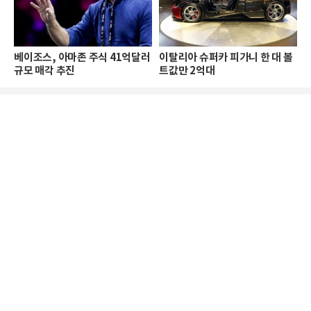
베이조스, 아마존 주식 41억달러
이탈리아 슈퍼카 피가니 한 대 볼
규모 매각 추진
트값만 2억대