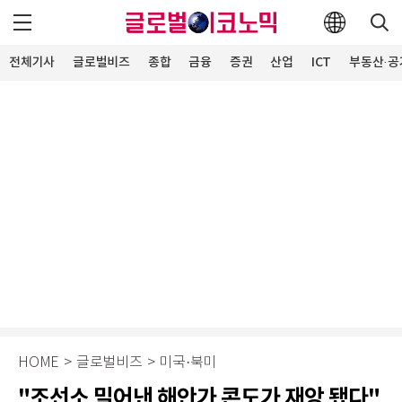
전체기사
글로벌비즈
종합
금융
증권
산업
ICT
부동산·공
HOME
>
글로벌비즈
>
미국·북미
"조선소 밀어낸 해안가 콘도가 재앙 됐다"