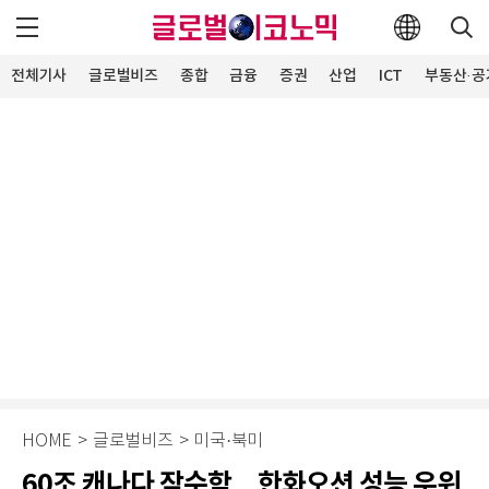
전체기사
글로벌비즈
종합
금융
증권
산업
ICT
부동산·공
HOME
>
글로벌비즈
>
미국·북미
60조 캐나다 잠수함…한화오션 성능 우위