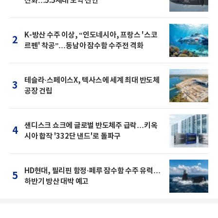
진화…5.5세대 도약 선언
K-방산 수주 이상, “인도네시아, 프랑스 '스코
2
르펜' 착공”…동남아 잠수함 수주전 격화
테슬라·스페이스X, 텍사스에 세계 최대 반도체
3
공장 건립
샌디스크 쇼크에 글로벌 반도체주 급락…키옥
4
시아 합작 '332단 낸드'로 돌파구
HD현대, 필리핀 함정·페루 잠수함 수주 유력…
5
하반기 방산 대박 예고