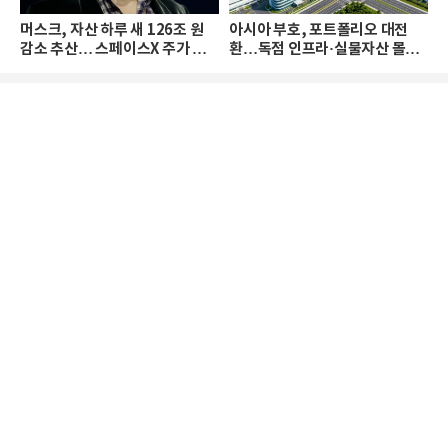
머스크, 자산 하루 새 126조 원
아시아 부호, 포트폴리오 대전
감소 추산… 스페이스X 주가 하
환…독점 인프라·실물자산 몰린
락 때문
다