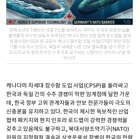
한화오션과 TKMS의 대결구도를 보여주는 이미지. 한국은 검증된 실물
플랫폼의 우수한 성능과 파격적인 캐나다 현지 산업 협력 로드맵을 앞세
워 총사업비 60조 원 규모의 캐나다 잠수함 조달 사업(CPSP) 막판 뒤집
기를 시도하고 있으나, 독일이 내세운 나토 안보 결속론을 넘기 위한 고
도의 외교적·정무적 카드가 추가로 요구되는 시점이다. 이미지=구글 제
미나이
캐나다의 차세대 잠수함 도입 사업(CPSP)을 둘러싸고
한국과 독일 간의 수주 경쟁이 막판 임계점에 달한 가운
데, 한국 정부 고위 관계자들과 안보 전문가들이 극도의
신중론을 유지하고 있다. 한국이 제시한 독보적인 산업
협력 패키지와 현지 인프라 로드맵이 강력한 경쟁력을
갖추고 있음에도 불구하고, 북대서양조약기구(NATO)
차원의 지정학적 결속과 상호운용성 장벽이 한국의 전략