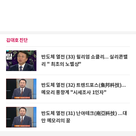
김대호 진단
반도체 열전 (33) 윌리엄 쇼클리... 실리콘밸
리 " 최초의 노벨상"
반도체 열전 (32) 트렌드포스(集邦科技)...
메모리 풍향계 "시세조사 1인자"
반도체 열전 (31) 난야테크(南亞科技) ...대
만 메모리의 꿈