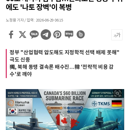
에도 '나토 장벽'이 복병
노정용 기자 / 입력 : 2026-06-29 06:15
정부 "산업협력 압도해도 지정학적 선택 배제 못해"
극도 신중
獨, 북해 동맹 결속론 배수진…韓 '전략적 비용 감
수'로 깨야