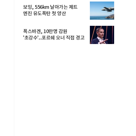
보잉, 556km 날아가는 제트
엔진 유도폭탄 첫 양산
폭스바겐, 10만명 감원
'초강수'...포르쉐 오너 직접 경고