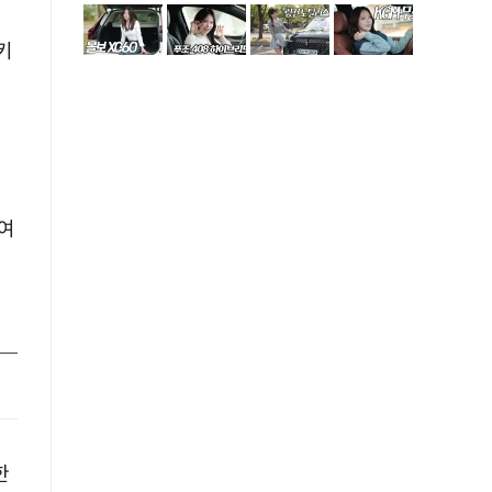
키
 여
한