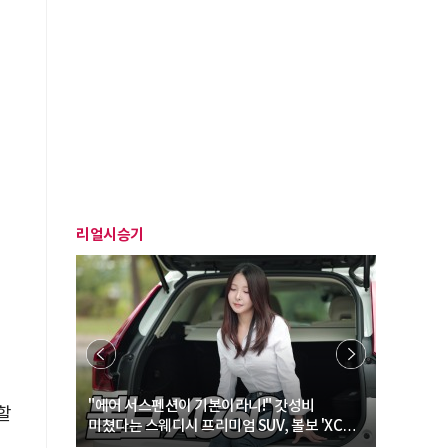
리얼시승기
… “여성·
"에어 서스펜션이 기본이라니!" 갓성비
"디자인 대
할
미쳤다는 스웨디시 프리미엄 SUV, 볼보 'XC60
크로스오버
B5 울트라'