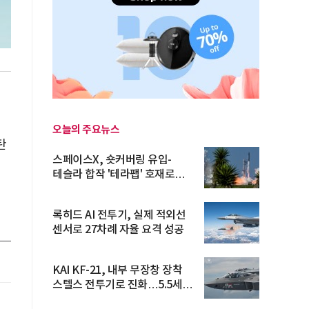
경
오늘의 주요뉴스
탄
스페이스X, 숏커버링 유입-
테슬라 합작 '테라팹' 호재로
15.83% ...
록히드 AI 전투기, 실제 적외선
센서로 27차례 자율 요격 성공
KAI KF-21, 내부 무장창 장착
스텔스 전투기로 진화…5.5세대
도...