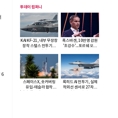
투데이 컴퍼니
러
KAI KF-21, 내부 무장창
폭스바겐, 10만명 감원
장착 스텔스 전투기로
'초강수'...포르쉐 오너
진화…5.5세대 도약
직접 경고
선언
 6
스페이스X, 숏커버링
록히드 AI 전투기, 실제
유입-테슬라 합작
적외선 센서로 27차례
'테라팹' 호재로 15.83%
자율 요격 성공
급등