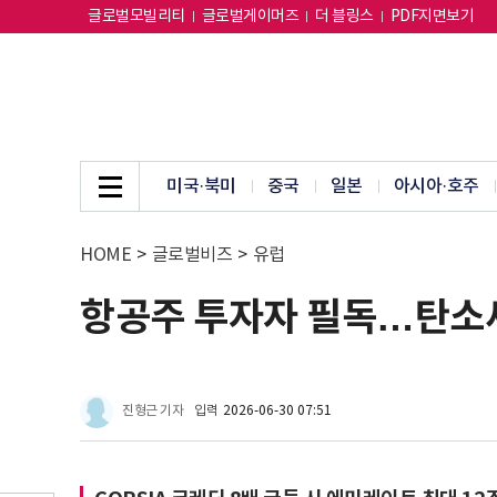
글로벌모빌리티
글로벌게이머즈
더 블링스
PDF지면보기
미국·북미
중국
일본
아시아·호주
HOME
>
글로벌비즈
>
유럽
항공주 투자자 필독…탄소세
진형근 기자
입력
2026-06-30 07:51