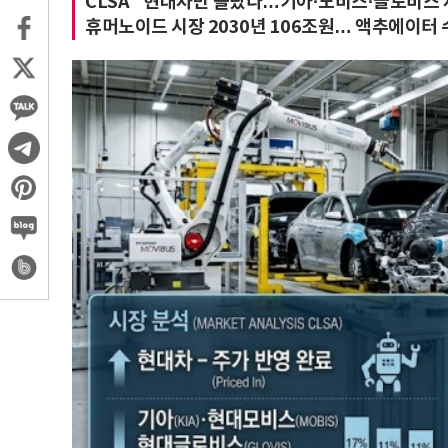
CLSA "현대차만 올랐다…기아·모비스·글로비스 
휴머노이드 시장 2030년 106조원… 액추에이터 