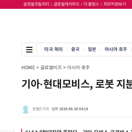
글로벌모빌리티
글로벌게이머즈
더 블링스
PDF지면보기
미국·북미
중국
일본
아시아·호주
HOME
>
글로벌비즈
>
아시아·호주
기아·현대모비스, 로봇 지분
진형근 기자
입력
2026-06-30 04:10