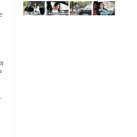
는
이
추
.