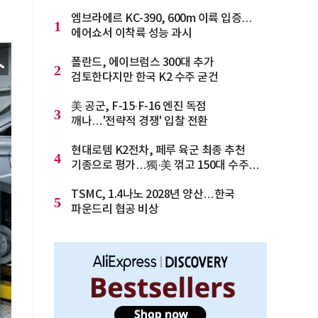
엠브라에르 KC-390, 600m 이륙 입증…
1
에어쇼서 이착륙 성능 과시
폴란드, 에이브럼스 300대 추가
2
검토한다지만 한국 K2 수주 굳건
美 공군, F-15·F-16 엔진 독점
3
깨나…'전략적 경쟁' 입찰 전환
현대로템 K2전차, 페루 육군 최종 추천
4
기종으로 평가…獨·美 꺾고 150대 수주
청신호
TSMC, 1.4나노 2028년 양산…한국
5
파운드리 협공 비상