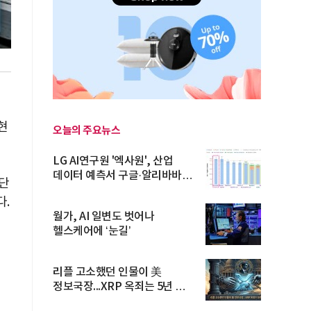
현
오늘의 주요뉴스
LG AI연구원 '엑사원', 산업
데이터 예측서 구글·알리바바
진단
제쳐
다.
월가, AI 일변도 벗어나
헬스케어에 ‘눈길’
리플 고소했던 인물이 美
정보국장...XRP 옥죄는 5년 법적
공방 ...