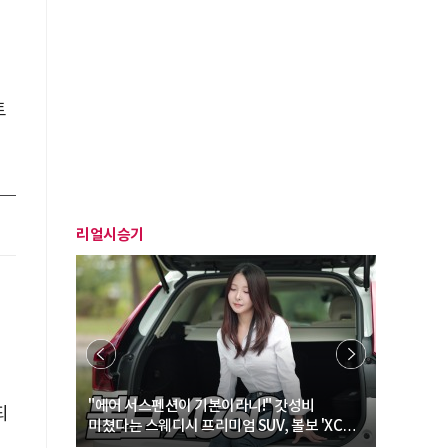
트
리얼시승기
… “여성·
"에어 서스펜션이 기본이라니!" 갓성비
"디자인 대
되
미쳤다는 스웨디시 프리미엄 SUV, 볼보 'XC60
크로스오버
B5 울트라'