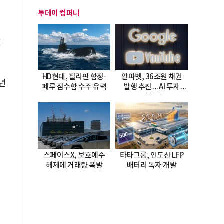
투데이 컴퍼니
머
험
HD현대, 필리핀 함정·
알파벳, 36조원 채권
0년
페루 잠수함 수주 유력
발행 추진…AI 투자
시험대
스페이스X, 보호예수
타타그룹, 인도산 LFP
해제에 거래량 폭발
배터리 독자 개발