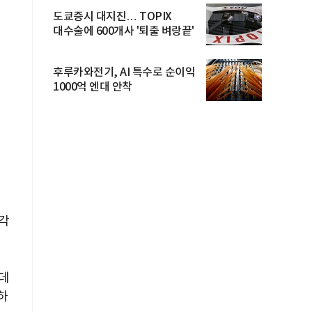
도쿄증시 대지진… TOPIX
대수술에 600개사 '퇴출 벼랑끝'
후루카와전기, AI 특수로 순이익
1000억 엔대 안착
각각
데
하