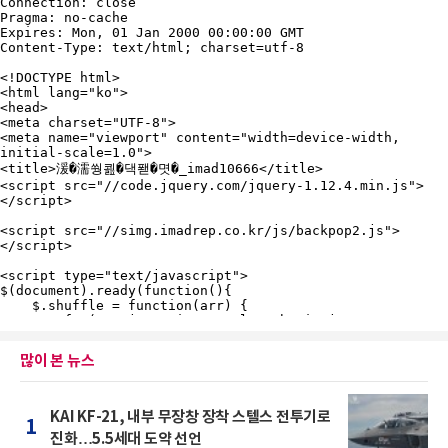
많이 본 뉴스
KAI KF-21, 내부 무장창 장착 스텔스 전투기로
1
진화…5.5세대 도약 선언