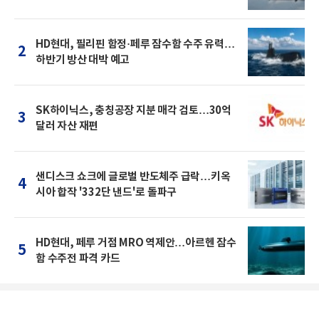
HD현대, 필리핀 함정·페루 잠수함 수주 유력…
2
하반기 방산 대박 예고
SK하이닉스, 충칭공장 지분 매각 검토…30억
3
달러 자산 재편
샌디스크 쇼크에 글로벌 반도체주 급락…키옥
4
시아 합작 '332단 낸드'로 돌파구
HD현대, 페루 거점 MRO 역제안…아르헨 잠수
5
함 수주전 파격 카드