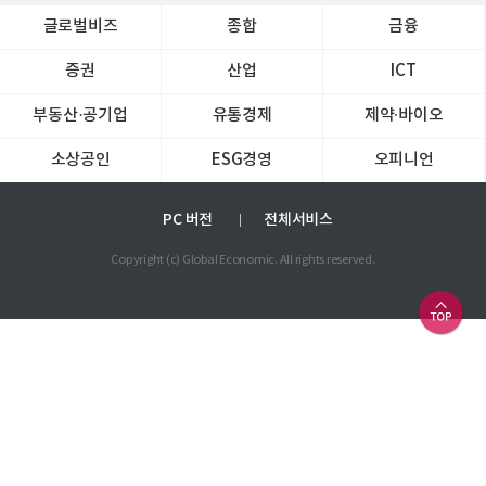
글로벌비즈
종합
금융
증권
산업
ICT
부동산·공기업
유통경제
제약∙바이오
소상공인
ESG경영
오피니언
PC 버전
전체서비스
Copyright (c) Global Economic. All rights reserved.