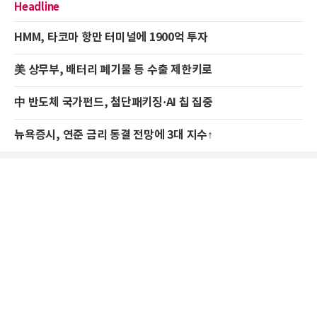
Headline
HMM, 타코마 항만 터미널에 1900억 투자
美 상무부, 배터리 폐기물 등 수출 제한키로
中 반도체 국가펀드, 첨단패키징·AI 칩 집중
뉴욕증시, 연준 금리 동결 전망에 3대 지수↑