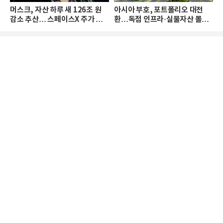
머스크, 자산 하루 새 126조 원
아시아 부호, 포트폴리오 대전
감소 추산… 스페이스X 주가 하
환…독점 인프라·실물자산 몰린
락 때문
다