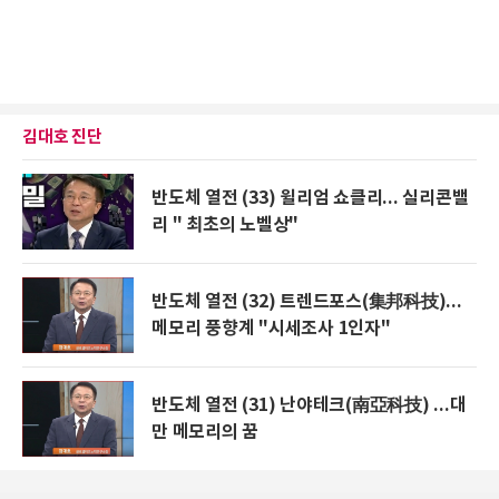
김대호 진단
반도체 열전 (33) 윌리엄 쇼클리... 실리콘밸
리 " 최초의 노벨상"
반도체 열전 (32) 트렌드포스(集邦科技)...
메모리 풍향계 "시세조사 1인자"
반도체 열전 (31) 난야테크(南亞科技) ...대
만 메모리의 꿈