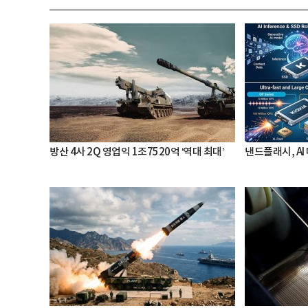
방산 4사 2Q 영업익 1조7520억 ‘역대 최대’
낸드플래시, AI