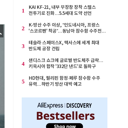
KAI KF-21, 내부 무장창 장착 스텔스
1
전투기로 진화…5.5세대 도약 선언
K-방산 수주 이상, “인도네시아, 프랑스
2
'스코르펜' 착공”…동남아 잠수함 수주전
격화
테슬라·스페이스X, 텍사스에 세계 최대
3
반도체 공장 건립
샌디스크 쇼크에 글로벌 반도체주 급락…
4
키옥시아 합작 '332단 낸드'로 돌파구
HD현대, 필리핀 함정·페루 잠수함 수주
5
유력…하반기 방산 대박 예고