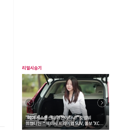
리얼시승기
… “여성·
"에어 서스펜션이 기본이라니!" 갓성비
"디자인 대
미쳤다는 스웨디시 프리미엄 SUV, 볼보 'XC60
크로스오버
B5 울트라'