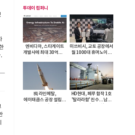
투데이 컴퍼니
했
차
엔비디아, 스타게이트
미쓰비시, 교토 공장에서
한
개발사에 최대 30억달러
월 1000대 휴머노이드
.
투자
양산
獨 라인메탈,
HD현대, 페루 합작 1호
에이태큼스 공장 설립…
'탈라라함' 진수…남미
美 탄약고 기갈 해소
방산거점 결실
크
한계
반
지