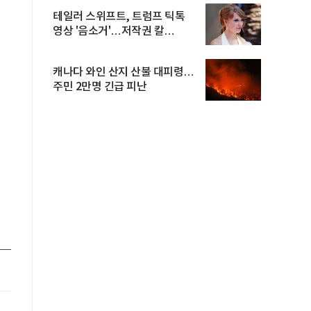
테일러 스위프트, 트럼프 틱톡
영상 '음소거'…저작권 칼
빼들었...
캐나다 와인 산지 산불 대피령…
주민 2만명 긴급 피난