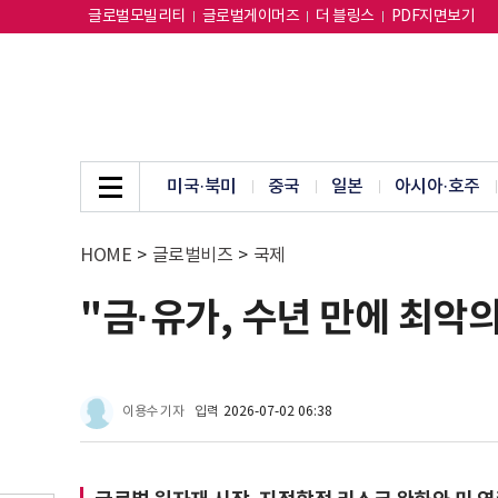
글로벌모빌리티
글로벌게이머즈
더 블링스
PDF지면보기
미국·북미
중국
일본
아시아·호주
HOME
>
글로벌비즈
>
국제
"금·유가, 수년 만에 최악
이용수 기자
입력
2026-07-02 06:38