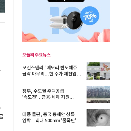
.
오늘의 주요뉴스
화
모건스탠리 "메모리 반도체주
트
급락 마무리…현 주가 재진입
달
기회...
정부, 수도권 주택공급
'속도전'…금융·세제 지원
이
총동원
량
태풍 돌핀, 중국 동해안 상륙
굴
임박…최대 500mm '물폭탄'
예고