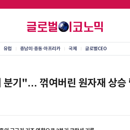
유럽
중남미·중동·아프리카
국제
글로벌CEO
의 분기"… 꺾여버린 원자재 상승