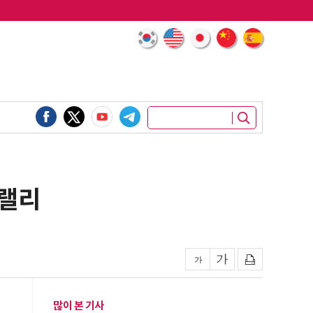
 랠리
많이 본 기사