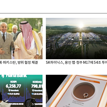
·파키스탄, 방위 협정 체결
SK하이닉스, 용인 팹·청주 M17에 54조 투