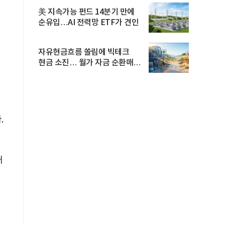
美 지속가능 펀드 14분기 만에
순유입…AI 전력망 ETF가 견인
자유현금흐름 쏠림에 빅테크
현금 소진… 월가 자금 순환매
확산
.
대