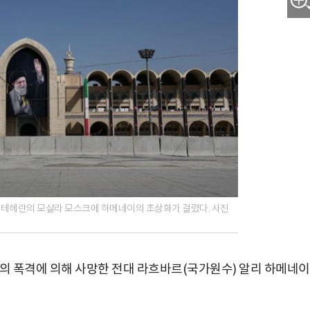
도 테헤란의 모살라 모스크에 하메네이의 초상화가 걸렸다. 사진
군의 폭격에 의해 사망한 전대 라흐바르(국가원수) 알리 하메네