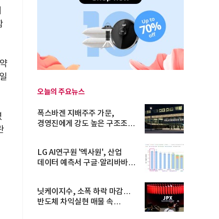
례
함
 약
7일
오늘의 주요뉴스
폭스바겐 지배주주 가문,
렸
경영진에게 강도 높은 구조조정
란
주문
LG AI연구원 '엑사원', 산업
데이터 예측서 구글·알리바바
제쳐
닛케이지수, 소폭 하락 마감…
반도체 차익실현 매물 속
TOPIX 선...