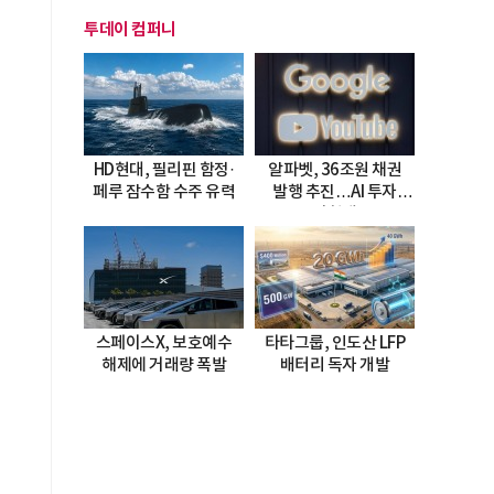
투데이 컴퍼니
HD현대, 필리핀 함정·
알파벳, 36조원 채권
페루 잠수함 수주 유력
발행 추진…AI 투자
시험대
스페이스X, 보호예수
타타그룹, 인도산 LFP
해제에 거래량 폭발
배터리 독자 개발