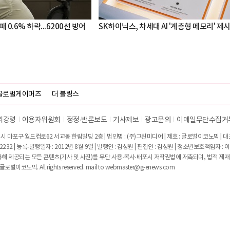
 0.6% 하락...6200선 방어
SK하이닉스, 차세대 AI '계층형 메모리' 제
글로벌게이머즈
더 블링스
리강령
이용자위원회
정정∙반론보도
기사제보
광고문의
이메일무단수집거
시 마포구 월드컵로62 서교동 한림빌딩 2층 | 법인명 : (주)그린미디어 | 제호 : 글로벌이코노믹 | 대표전
2232 | 등록·발행일자 : 2012년 8월 9일 | 발행인 : 김성원 | 편집인 : 김성원 | 청소년보호책임자 : 
 제공되는 모든 콘텐츠(기사 및 사진)를 무단 사용·복사·배포시 저작권법에 저촉되며, 법적 제재
글로벌이코노믹. All rights reserved. mail to
webmaster@g-enews.com