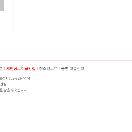
시
부
개인정보취급방침
청소년보호
불편∙고충신고
화 : 02-323-7474
이연실
를 받을 수 있습니다.