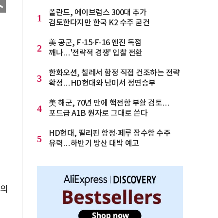
폴란드, 에이브럼스 300대 추가
1
검토한다지만 한국 K2 수주 굳건
美 공군, F-15·F-16 엔진 독점
2
깨나…'전략적 경쟁' 입찰 전환
한화오션, 칠레서 함정 직접 건조하는 전략
3
확정…HD현대와 남미서 정면승부
美 해군, 70년 만에 핵전함 부활 검토…
4
포드급 A1B 원자로 그대로 쓴다
HD현대, 필리핀 함정·페루 잠수함 수주
5
유력…하반기 방산 대박 예고
이의