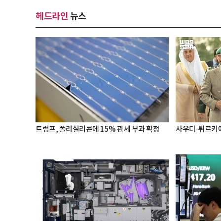
헤드라인
뉴스
트럼프, 폴리실리콘에 15% 관세 부과 확정
사우디·튀르키예