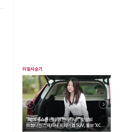
리얼시승기
… “여성·
"에어 서스펜션이 기본이라니!" 갓성비
"디자인 대
미쳤다는 스웨디시 프리미엄 SUV, 볼보 'XC60
크로스오버
B5 울트라'