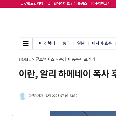
글로벌모빌리티
글로벌게이머즈
더 블링스
PDF지면보기
미국·북미
중국
일본
아시아·호주
HOME
>
글로벌비즈
>
중남미·중동·아프리카
이란, 알리 하메네이 폭사 
이원용 기자
입력
2026-07-03 23:32