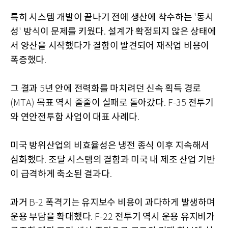
특히 시스템 개발이 끝나기 전에 생산에 착수하는
동시
'
성
방식이 문제를 키웠다
설계가 확정되지 않은 상태에
'
.
서 양산을 시작했다가 결함이 발견되어 재작업 비용이
폭증했다
.
그 결과
년 안에 전력화를 마치려던 신속 획득 경로
5
목표 역시 줄줄이 실패로 돌아갔다
전투기
(MTA)
. F-35
와 연안전투함 사업이 대표 사례다
.
미국 방위산업의 비효율성은 냉전 종식 이후 지속해서
심화했다
조달 시스템의 결함과 미국 내 제조 산업 기반
.
이 급격하게 축소된 결과다
.
과거
폭격기는 유지보수 비용이 과다하게 발생하며
B-2
운용 부담을 확대했다
전투기 역시 운용 유지비가
. F-22