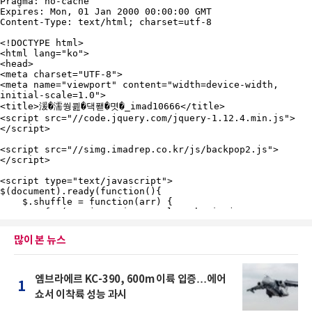
많이 본 뉴스
엠브라에르 KC-390, 600m 이륙 입증…에어
1
쇼서 이착륙 성능 과시