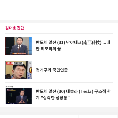
김대호 진단
반도체 열전 (31) 난야테크(南亞科技) ...대
만 메모리의 꿈
청개구리 국민연금
반도체 열전 (30) 테슬라 (Tesla) 구조적 한
계 "심각한 성장통"