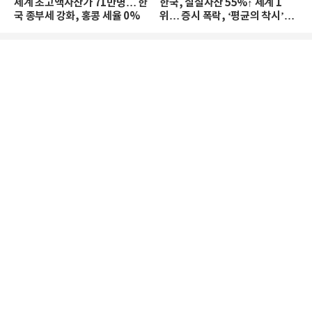
세계 초고액자산가 71만명… 한
한국, 실질자산 55%↑ 세계 1
국 종부세 강화, 홍콩 세율 0%
위… 증시 폭락, ‘평균의 착시’와
부의 유동성 위기