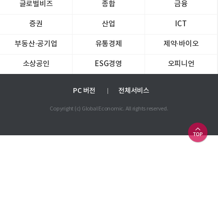
글로벌비즈
종합
금융
증권
산업
ICT
부동산·공기업
유통경제
제약∙바이오
소상공인
ESG경영
오피니언
PC 버전
전체서비스
Copyright (c) Global Economic. All rights reserved.