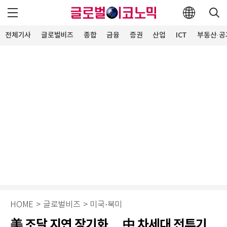
전체기사
글로벌비즈
종합
금융
증권
산업
ICT
부동산·공
HOME
>
글로벌비즈
>
미국·북미
美 조달 지연 장기화… 中 차세대 전투기