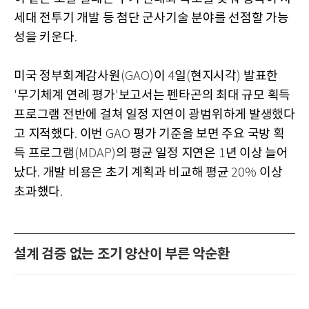
세대 전투기 개발 등 첨단 군사기술 분야를 선점할 가능
성을 키운다
.
미국 정부회계감사원
이
일
현지시각
발표한
(GAO)
4
(
)
무기체계 연례 평가
보고서는 펜타곤의 최대 규모 획득
'
'
프로그램 전반에 걸쳐 일정 지연이 광범위하게 발생했다
고 지적했다
이번
평가 기준을 보면 주요 국방 획
.
GAO
득 프로그램
의 평균 일정 지연은
년 이상 늘어
(MDAP)
1
났다
개발 비용은 초기 계획과 비교해 평균
이상
.
20%
초과했다
.
설계 검증 없는 조기 양산이 부른 악순환