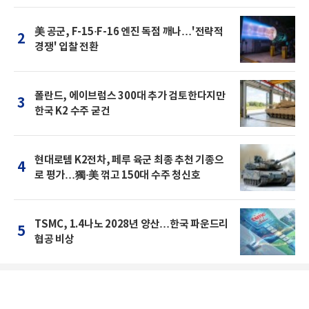
美 공군, F-15·F-16 엔진 독점 깨나…'전략적
2
경쟁' 입찰 전환
폴란드, 에이브럼스 300대 추가 검토한다지만
3
한국 K2 수주 굳건
현대로템 K2전차, 페루 육군 최종 추천 기종으
4
로 평가…獨·美 꺾고 150대 수주 청신호
TSMC, 1.4나노 2028년 양산…한국 파운드리
5
협공 비상