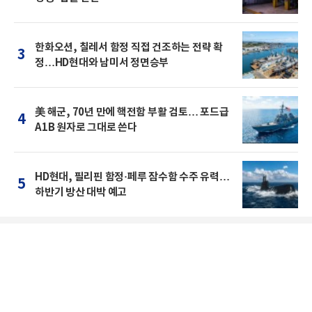
한화오션, 칠레서 함정 직접 건조하는 전략 확
3
정…HD현대와 남미서 정면승부
美 해군, 70년 만에 핵전함 부활 검토… 포드급
4
A1B 원자로 그대로 쓴다
HD현대, 필리핀 함정·페루 잠수함 수주 유력…
5
하반기 방산 대박 예고