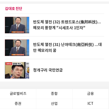
김대호 진단
반도체 열전 (32) 트렌드포스(集邦科技)...
메모리 풍향계 "시세조사 1인자"
반도체 열전 (31) 난야테크(南亞科技) ...대
만 메모리의 꿈
청개구리 국민연금
글로벌비즈
종합
금융
증권
산업
ICT