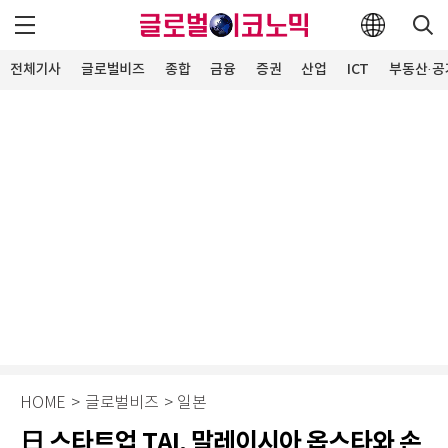
전체기사
글로벌비즈
종합
금융
증권
산업
ICT
부동산·공
HOME
>
글로벌비즈
>
일본
日 스타트업 TAI, 말레이시아 옵스타와 손