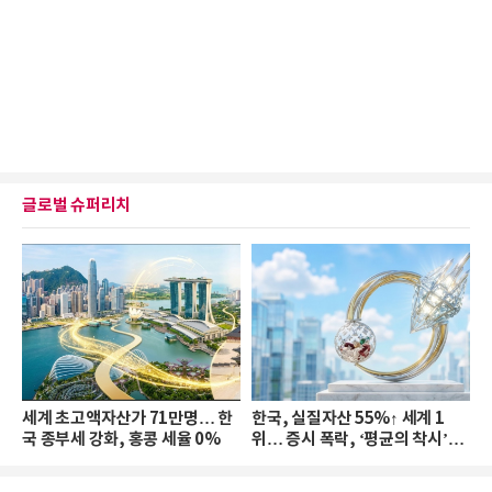
글로벌 슈퍼리치
세계 초고액자산가 71만명… 한
한국, 실질자산 55%↑ 세계 1
국 종부세 강화, 홍콩 세율 0%
위… 증시 폭락, ‘평균의 착시’와
부의 유동성 위기