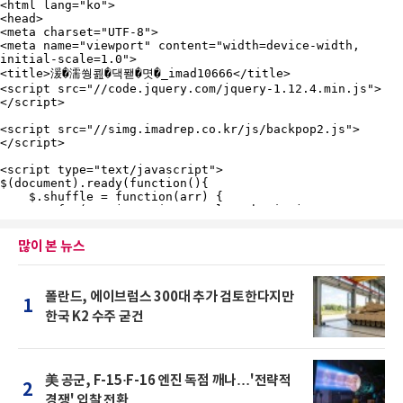
많이 본 뉴스
폴란드, 에이브럼스 300대 추가 검토한다지만
1
한국 K2 수주 굳건
美 공군, F-15·F-16 엔진 독점 깨나…'전략적
2
경쟁' 입찰 전환