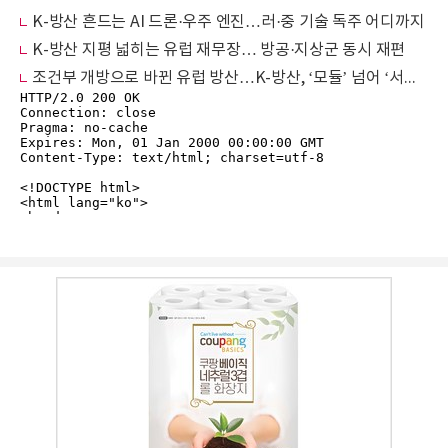
K-방산 흔드는 AI 드론·우주 엔진…러·중 기술 독주 어디까지
K-방산 지평 넓히는 유럽 재무장… 방공·지상군 동시 재편
조건부 개방으로 바뀐 유럽 방산…K-방산, ‘모듈’ 넘어 ‘서브 프라임’ 노려야