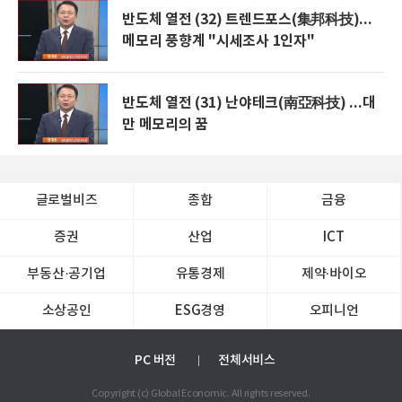
반도체 열전 (32) 트렌드포스(集邦科技)...
메모리 풍향계 "시세조사 1인자"
반도체 열전 (31) 난야테크(南亞科技) ...대
만 메모리의 꿈
글로벌비즈
종합
금융
증권
산업
ICT
부동산·공기업
유통경제
제약∙바이오
소상공인
ESG경영
오피니언
PC 버전
전체서비스
Copyright (c) Global Economic. All rights reserved.