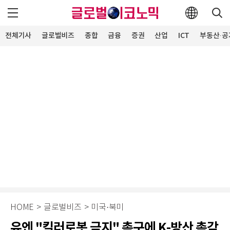
전체기사
글로벌비즈
종합
금융
증권
산업
ICT
부동산·공
HOME
>
글로벌비즈
>
미국·북미
유엔 "킬러로봇 금지" 촉구에 K-방산 촉각