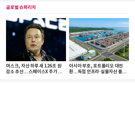
글로벌 슈퍼리치
머스크, 자산 하루 새 126조 원
아시아 부호, 포트폴리오 대전
감소 추산… 스페이스X 주가 하
환…독점 인프라·실물자산 몰린
락 때문
다