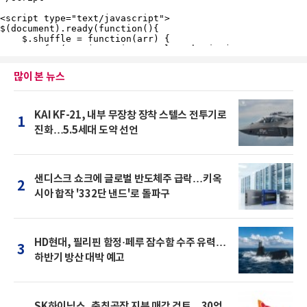
많이 본 뉴스
KAI KF-21, 내부 무장창 장착 스텔스 전투기로
1
진화…5.5세대 도약 선언
샌디스크 쇼크에 글로벌 반도체주 급락…키옥
2
시아 합작 '332단 낸드'로 돌파구
HD현대, 필리핀 함정·페루 잠수함 수주 유력…
3
하반기 방산 대박 예고
SK하이닉스, 충칭공장 지분 매각 검토…30억