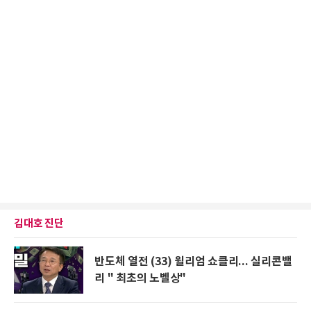
김대호 진단
반도체 열전 (33) 윌리엄 쇼클리... 실리콘밸
리 " 최초의 노벨상"