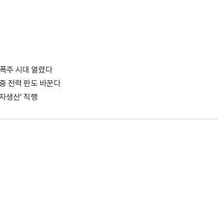
 폭주 시대 열렸다
수중 전력 판도 바꾼다
자생산’ 직행