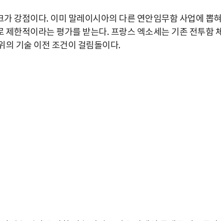
크가 강점이다
.
이미 말레이시아의 다른 연안임무함 사업에 뽑
로 제한적이라는 평가를 받는다
.
프랑스 엑소세는 기존 전투함 
위의 기술 이전 조건이 걸림돌이다
.
박지수 아나운서가 타본 ‘전설의 무쏘’
초보자도 반할 반전 매력”