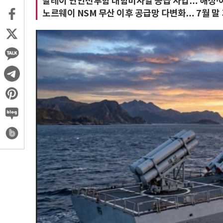
말레이 연안전투함 대함미사일 공급 사업… 해성·
노르웨이 NSM 무산 이후 공급망 다변화… 7월 말