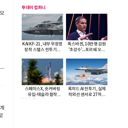
투데이 컴퍼니
모
여
라
KAI KF-21, 내부 무장창
폭스바겐, 10만명 감원
장착 스텔스 전투기로
'초강수'...포르쉐 오너
진화…5.5세대 도약
직접 경고
선언
스페이스X, 숏커버링
록히드 AI 전투기, 실제
유입-테슬라 합작
적외선 센서로 27차례
로
'테라팹' 호재로 15.83%
자율 요격 성공
급등
체계
로