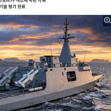
아토마카·엑소세 막판 각축
 기술 평가 완료