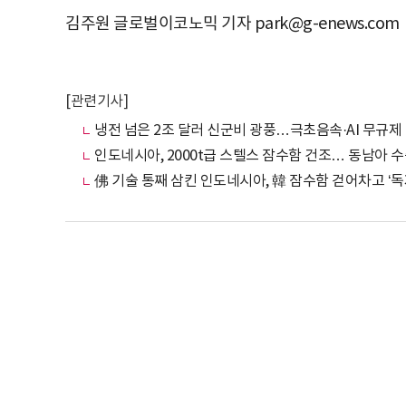
김주원 글로벌이코노믹 기자 park@g-enews.com
[관련기사]
냉전 넘은 2조 달러 신군비 광풍…극초음속·AI 무규제
인도네시아, 2000t급 스텔스 잠수함 건조… 동남아 
佛 기술 통째 삼킨 인도네시아, 韓 잠수함 걷어차고 ‘독