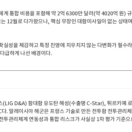
체계 통합 비용을 포함해 약
2
억
6300
만 달러
(
약
4020
억 원
)
규
오는
12
월로 다가왔으나
,
핵심 무장인 대함미사일이 없는 상태
불확실성을 체감하고 특정 진영에 치우치지 않는 다변화가 필수
 다급하게 나선 배경이다
.
스
(LIG D&A)
함대함 유도탄 해성
(
수출명
C-Star),
튀르키예 
C
다
.
말레이시아 해군은 프랑스 기술로 만든 전투함 전투관리
전투관리체계 연동성과 통합 리스크가 사실상
1
차 평가 기준으