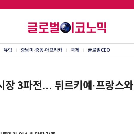
유럽
중남미·중동·아프리카
국제
글로벌CEO
 시장 3파전… 튀르키예·프랑스와