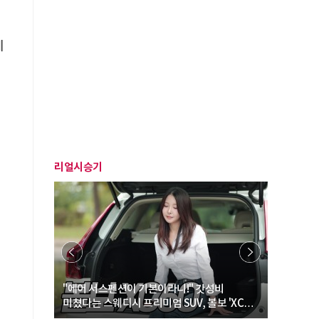
혀
체
리얼시승기
… “여성·
"에어 서스펜션이 기본이라니!" 갓성비
"디자인 대
미쳤다는 스웨디시 프리미엄 SUV, 볼보 'XC60
크로스오버
B5 울트라'