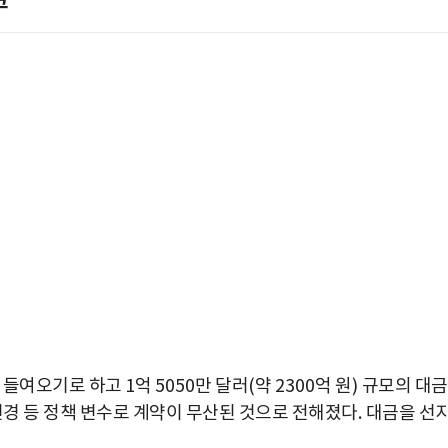
크
 들여오기로 하고
1
억
5050
만 달러
(
약
2300
억 원
)
규모의 대
변경 등 정책 변수로 계약이 무산된 것으로 전해졌다
.
대금을 선