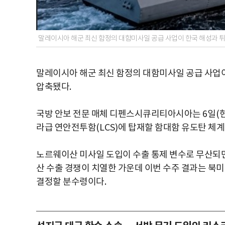
말레이시아 해군 최신 함정의 대함미사일 공급 사업이 한국 해성과 
말레이시아 해군 최신 함정의 대함미사일 공급 사업
압축됐다
.
국방 안보 전문 매체 디펜스시큐리티아시아는
6
일
(
라급 연안전투함
(LCS)
에 탑재할 함대함 유도탄 체계
노르웨이산 미사일 도입이 수출 통제 변수로 무산되
산 수출 경쟁이 치열한 가운데 이번 수주 결과는 북
결정할 분수령이다
.