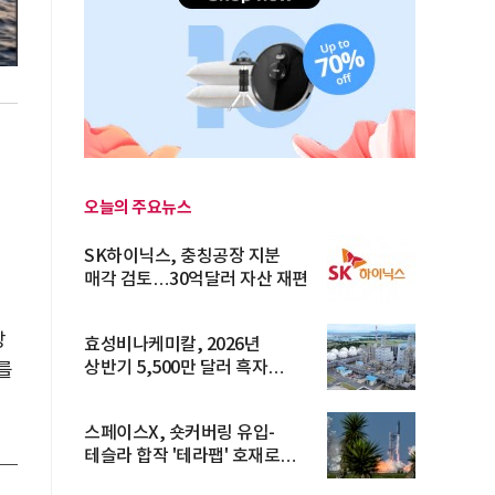
오늘의 주요뉴스
레
SK하이닉스, 충칭공장 지분
매각 검토…30억달러 자산 재편
방
효성비나케미칼, 2026년
상반기 5,500만 달러 흑자
를
전환… 4대 체...
스페이스X, 숏커버링 유입-
테슬라 합작 '테라팹' 호재로
15.83% ...