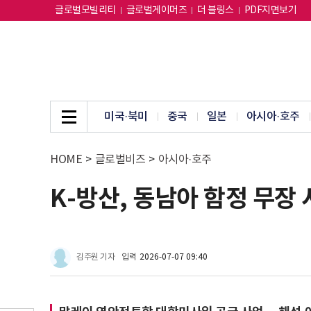
글로벌모빌리티
글로벌게이머즈
더 블링스
PDF지면보기
미국·북미
중국
일본
아시아·호주
HOME
>
글로벌비즈
>
아시아·호주
K-방산, 동남아 함정 무장
김주원 기자
입력
2026-07-07 09:40