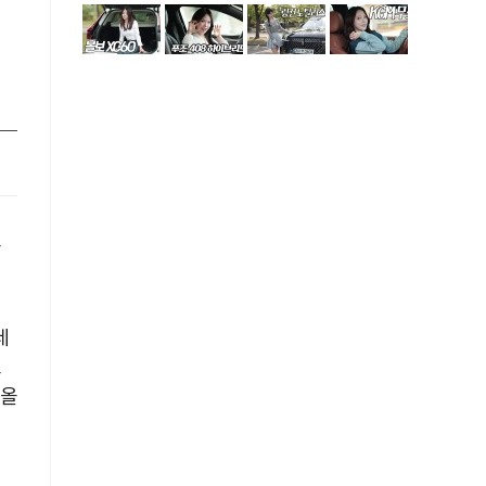
심
앞
레
보
 올