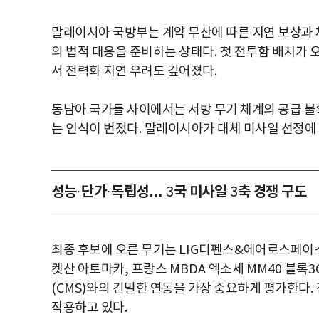
말레이시아 국방부는 계약 무산에 따른 지연 보상과 
의 법적 대응을 준비하는 상태다
.
첫 전투함 배치가 
서 전력화 지연 우려도 깊어졌다
.
동남아 국가들 사이에서는 서방 무기 체계의 공급 
는 인식이 번졌다
.
말레이시아가 대체 미사일 선정에
성능
단가
독립성…
국 미사일
축 경쟁 구도
·
·
3
3
최종 후보에 오른 무기는
LIG
디펜스
&
에어로스페이
켓산 아토마카
,
프랑스
MBDA
엑소세
MM40
블록
3
(CMS)
와의 긴밀한 연동을 가장 중요하게 평가한다
.
작용하고 있다
.