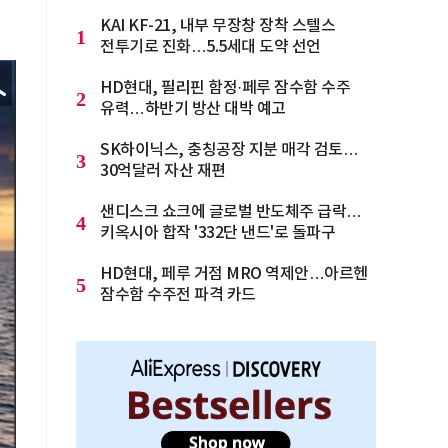
KAI KF-21, 내부 무장창 장착 스텔스
1
전투기로 진화…5.5세대 도약 선언
HD현대, 필리핀 함정·페루 잠수함 수주
2
유력…하반기 방산 대박 예고
SK하이닉스, 충칭공장 지분 매각 검토…
3
30억달러 자산 재편
샌디스크 쇼크에 글로벌 반도체주 급락…
4
키옥시아 합작 '332단 낸드'로 돌파구
HD현대, 페루 거점 MRO 역제안…아르헨
5
잠수함 수주전 파격 카드