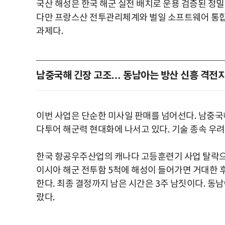
국산 해성은 한국 해군 실전 배치로 운용 검증된 정
다만 프랑스산 전투관리체계와 벌일 소프트웨어 통합
과제다
.
남중국해 긴장 고조… 동남아는 방산 신흥 격전
이번 사업은 단순한 미사일 판매를 넘어선다
.
남중국
다투어 해군력 현대화에 나서고 있다
.
기술 종속 우려
한국 항공우주산업의 캐나다 고등훈련기 사업 탈락으로
이시아 해군 전투함
5
척에 해성이 들어가면 거대한 
한다
.
최종 결정까지 남은 시간은
3
주 남짓이다
.
동남
랐다
.