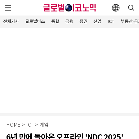
전체기사
글로벌비즈
종합
금융
증권
산업
ICT
부동산·공
HOME
>
ICT
>
게임
6년 만에 돌아온 오프라인 'NDC 2025'