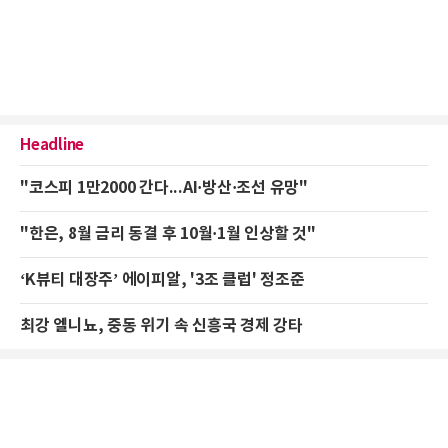
Headline
"코스피 1만2000 간다...AI·방산·조선 유망"
"한은, 8월 금리 동결 후 10월·1월 인상할 것"
‘K뷰티 대장주’ 에이피알, '3조 클럽' 정조준
최강 엘니뇨, 중동 위기 속 신흥국 경제 강타