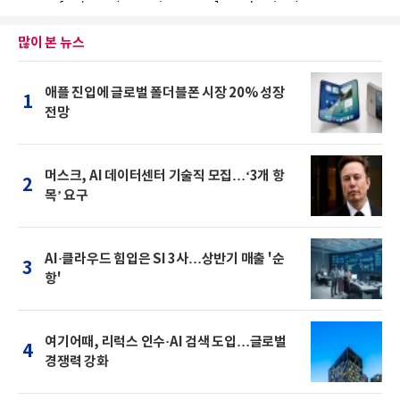
많이 본 뉴스
애플 진입에 글로벌 폴더블폰 시장 20% 성장
1
전망
머스크, AI 데이터센터 기술직 모집…‘3개 항
2
목’ 요구
AI·클라우드 힘입은 SI 3사…상반기 매출 '순
3
항'
여기어때, 리럭스 인수·AI 검색 도입…글로벌
4
경쟁력 강화