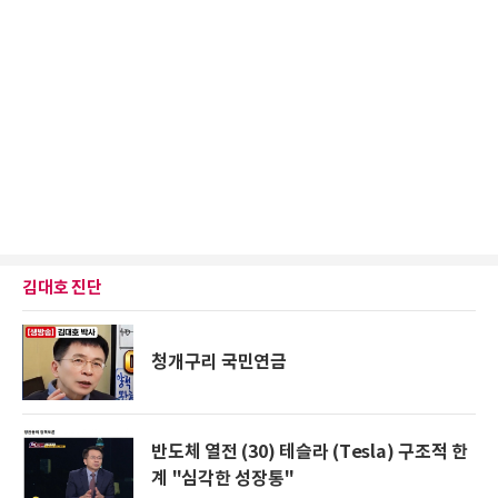
김대호 진단
청개구리 국민연금
반도체 열전 (30) 테슬라 (Tesla) 구조적 한
계 "심각한 성장통"