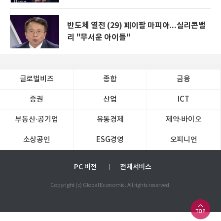
반도체 열전 (29) 페이팔 마피아...실리콘밸
리 "무서운 아이들"
글로벌비즈
종합
금융
증권
산업
ICT
부동산·공기업
유통경제
제약∙바이오
소상공인
ESG경영
오피니언
PC 버전
전체서비스
Copyright (c) Global Economic. All rights reserved.