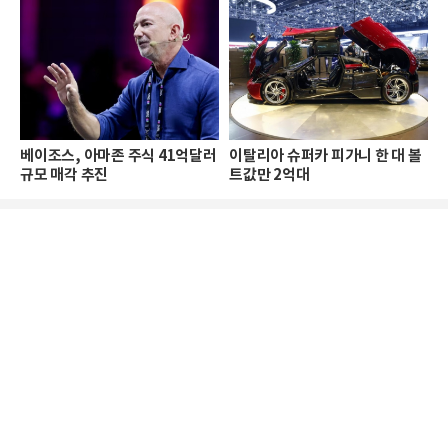
베이조스, 아마존 주식 41억달러
이탈리아 슈퍼카 피가니 한 대 볼
규모 매각 추진
트값만 2억대