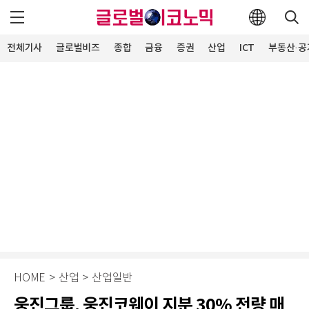
전체기사
글로벌비즈
종합
금융
증권
산업
ICT
부동산·공
HOME
>
산업
>
산업일반
웅진그룹, 웅진코웨이 지분 30% 전량 매