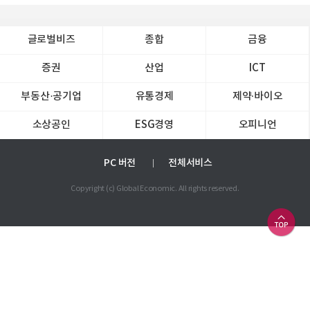
글로벌비즈
종합
금융
증권
산업
ICT
부동산·공기업
유통경제
제약∙바이오
소상공인
ESG경영
오피니언
PC 버전
전체서비스
Copyright (c) Global Economic. All rights reserved.