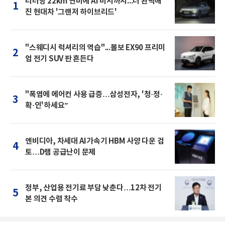
리터당 22km 연비에 AI 비서까지...더 완벽해
1
진 현대차 '그랜저 하이브리드'
"스웨디시 럭셔리의 역습"...볼보 EX90 프리미
2
엄 전기 SUV 판 흔든다
"폭염에 에어컨 사용 급증…삼성전자, '청·정·
3
확·인'하세요”
엔비디아, 차세대 AI가속기 HBM 사양 다운 검
4
토…D램 공급난이 문제
정부, 산업용 전기료 부담 낮춘다…12차 전기
5
본 의견 수렴 착수