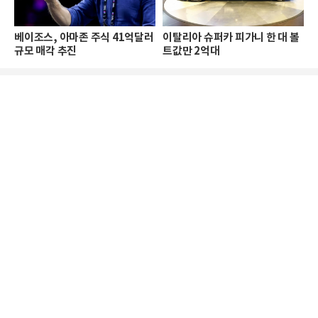
베이조스, 아마존 주식 41억달러
이탈리아 슈퍼카 피가니 한 대 볼
규모 매각 추진
트값만 2억대