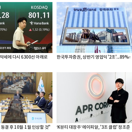
약세에 다시 6300선 아래로
한국투자증권, 상반기 영업익 '2조'...89%↑
 동결 후 10월·1월 인상할 것"
‘K뷰티 대장주’ 에이피알, '3조 클럽' 정조준