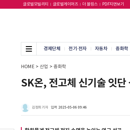
글로벌모빌리티
글로벌게이머즈
더 블링스
PDF지면보기
경제단체
전기·전자
자동차
중화학
HOME
>
산업
>
중화학
SK온, 전고체 신기술 잇
김정희 기자
입력
2025-05-06 09:46