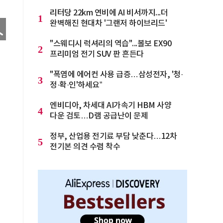
리터당 22km 연비에 AI 비서까지...더
1
완벽해진 현대차 '그랜저 하이브리드'
"스웨디시 럭셔리의 역습"...볼보 EX90
2
프리미엄 전기 SUV 판 흔든다
"폭염에 에어컨 사용 급증…삼성전자, '청·
3
정·확·인'하세요”
엔비디아, 차세대 AI가속기 HBM 사양
4
다운 검토…D램 공급난이 문제
정부, 산업용 전기료 부담 낮춘다…12차
5
전기본 의견 수렴 착수