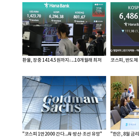
환율, 장중 1414.5원까지↓...10개월래 최저
코스피, 반도체 
"코스피 1만2000 간다...AI·방산·조선 유망"
"한은, 8월 금리