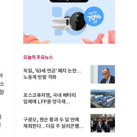
오늘의 주요뉴스
리
독일, '63세 연금' 폐지 논란…
야
노동계 반발 격화
 소
 향
포스코퓨처엠, 국내 배터리
업체에 LFP용 양극재
장기공급계약
배
구광모, 젠슨 황과 두 달 만에
연
재회한다…다음 주 실리콘밸리
방...
화