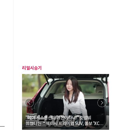
리얼시승기
… “여성·
"에어 서스펜션이 기본이라니!" 갓성비
"디자인 대
미쳤다는 스웨디시 프리미엄 SUV, 볼보 'XC60
크로스오버
B5 울트라'