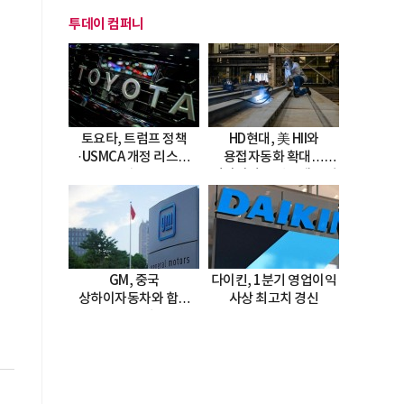
투데이 컴퍼니
토요타, 트럼프 정책
HD현대, 美 HII와
·USMCA 개정 리스크
용접자동화 확대…
직면
미시시피 조선소에 전격
도입
GM, 중국
다이킨, 1분기 영업이익
상하이자동차와 합작
사상 최고치 경신
20년 연장…
2047년까지 파트너십
지속