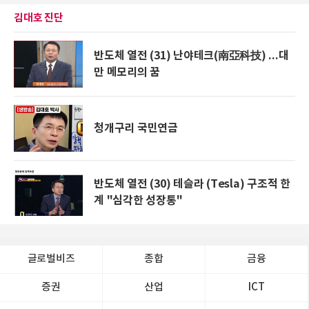
김대호 진단
반도체 열전 (31) 난야테크(南亞科技) ...대
만 메모리의 꿈
청개구리 국민연금
반도체 열전 (30) 테슬라 (Tesla) 구조적 한
계 "심각한 성장통"
글로벌비즈
종합
금융
증권
산업
ICT