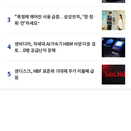
"폭염에 에어컨 사용 급증…삼성전자, '청·정·
3
확·인'하세요”
엔비디아, 차세대 AI가속기 HBM 사양 다운 검
4
토…D램 공급난이 문제
샌디스크, HBF 표준화 기대에 주가 이틀째 급
5
등