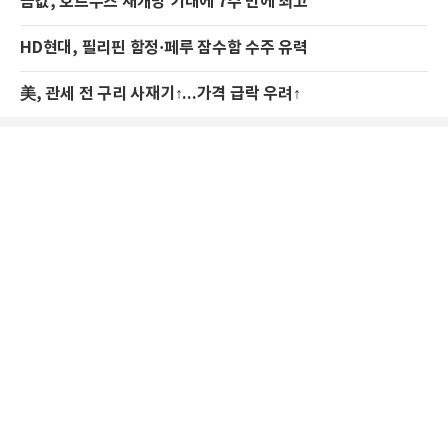
금값, 호르무즈 재개방 기대에 7주 만에 최고
HD현대, 필리핀 함정·페루 잠수함 수주 유력
美, 관세 전 구리 사재기↑...가격 급락 우려↑