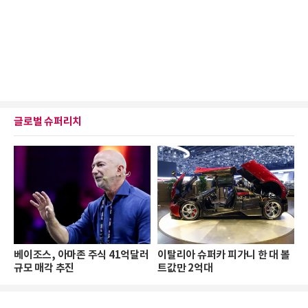
글로벌 슈퍼리치
베이조스, 아마존 주식 41억달러
이탈리아 슈퍼카 피가니 한 대 볼
규모 매각 추진
트값만 2억대