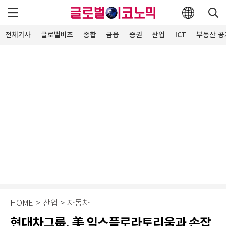
전체기사
글로벌비즈
종합
금융
증권
산업
ICT
부동산·공
HOME
>
산업
>
자동차
현대차그룹, 美 익스플로라토리움과 손잡