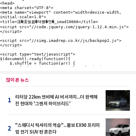
많이 본 뉴스
리터당 22km 연비에 AI 비서까지...더 완벽해
1
진 현대차 '그랜저 하이브리드'
"스웨디시 럭셔리의 역습"...볼보 EX90 프리미
2
엄 전기 SUV 판 흔든다