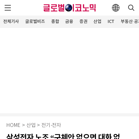
전체기사
글로벌비즈
종합
금융
증권
산업
ICT
부동산·공
HOME
>
산업
>
전기·전자
삼성전자 노조 “구체안 없으면 대화 없