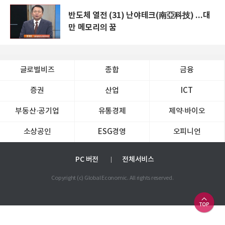
반도체 열전 (31) 난야테크(南亞科技) ...대
만 메모리의 꿈
글로벌비즈
종합
금융
증권
산업
ICT
부동산·공기업
유통경제
제약∙바이오
소상공인
ESG경영
오피니언
PC 버전
전체서비스
Copyright (c) Global Economic. All rights reserved.