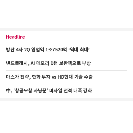
Headline
방산 4사 2Q 영업익 1조7520억 ‘역대 최대’
낸드플래시, AI 메모리 D램 보완책으로 부상
마스가 전략, 한화 투자 vs HD현대 기술 수출
中, '항공모함 사냥꾼' 미사일 전력 대폭 강화