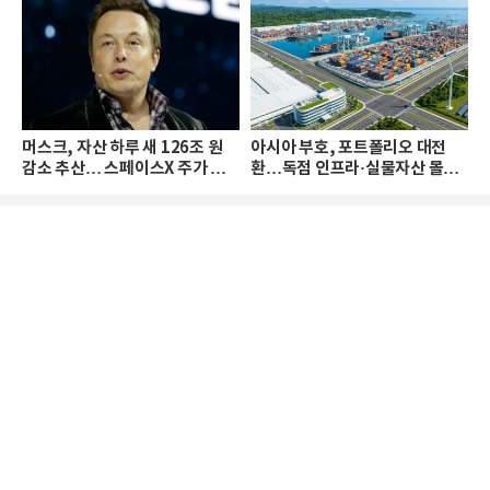
머스크, 자산 하루 새 126조 원
아시아 부호, 포트폴리오 대전
감소 추산… 스페이스X 주가 하
환…독점 인프라·실물자산 몰린
락 때문
다