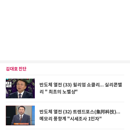
김대호 진단
반도체 열전 (33) 윌리엄 쇼클리... 실리콘밸
리 " 최초의 노벨상"
반도체 열전 (32) 트렌드포스(集邦科技)...
메모리 풍향계 "시세조사 1인자"