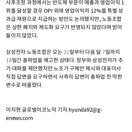
사후조정 과정에서는 반도체 부문이 매출과 영업이익 1
위를 달성할 경우 OPI 외에 영업이익의 12%를 특별 성
과급 재원으로 지급하는 방안도 논의됐지만, 노동조합
은 상한 폐지와 제도화 요구가 반영되지 않았다며 받아
들이지 않았다.
삼성전자
노동조합은
오는
일부터
다음
달
일까지
21
7
일간
총파업을
예고한
상태다
정부와
삼성전자가
추
18
.
가
대화를
제안했지만
노조가
구체안
제시와
대표이사
직접
답변을
요구하면서
사측의
답변이
총파업
전
막판
변수로
떠올랐다
.
이지현 글로벌이코노믹 기자 hyunda92@g-
enews.com