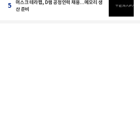
머스크 테라팹, D램 공정인력 채용…메모리 생
5
산 준비