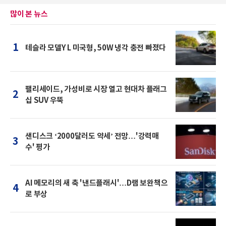
많이 본 뉴스
1
테슬라 모델Y L 미국형, 50W 냉각 충전 빠졌다
팰리세이드, 가성비로 시장 열고 현대차 플래그
2
십 SUV 우뚝
샌디스크 ‘2000달러도 약세’ 전망…'강력매
3
수' 평가
AI 메모리의 새 축 '낸드플래시'…D램 보완책으
4
로 부상