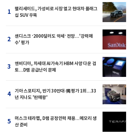
팰리세이드, 가성비로 시장 열고 현대차 플래그
1
십 SUV 우뚝
샌디스크 ‘2000달러도 약세’ 전망…'강력매
2
수' 평가
엔비디아, 차세대 AI가속기 HBM 사양 다운 검
3
토…D램 공급난이 문제
기아 스포티지, 반기 30만대·獨 평가 1위…33
4
년 지나도 '판매왕'
머스크 테라팹, D램 공정인력 채용…메모리 생
5
산 준비