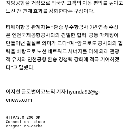
지방공항을 거점으로 외국인 고객의 이동 편의를 높이고
노선 간 연계 효과를 강화한다는 구상이다.
티웨이항공
관계자는
환승
우수항공사
년
연속
수상
“
2
은
인천국제공항공사와의
긴밀한
협력
공동
마케팅이
,
만들어낸
결실로
의미가
크다
며
앞으로도
공사와의
협
”
“
력을
바탕으로
노선
네트워크
시너지를
더해
외래
관광
객
유치와
인천공항
환승
경쟁력
강화에
적극
기여하겠
다
고
말했다
”
.
이지현 글로벌이코노믹 기자 hyunda92@g-
enews.com