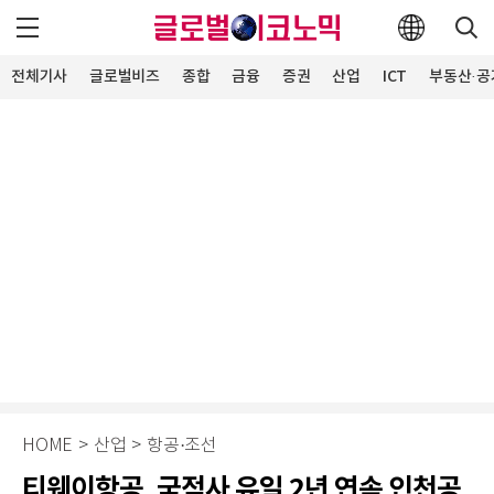
전체기사
글로벌비즈
종합
금융
증권
산업
ICT
부동산·공
HOME
>
산업
>
항공·조선
티웨이항공, 국적사 유일 2년 연속 인천공