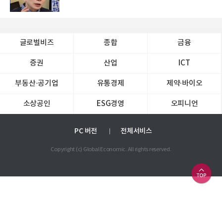
글로벌비즈
종합
금융
증권
산업
ICT
부동산·공기업
유통경제
제약∙바이오
소상공인
ESG경영
오피니언
PC 버전
전체서비스
Copyright (c) Global Economic. All rights reserved.