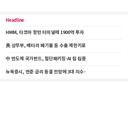
Headline
HMM, 타코마 항만 터미널에 1900억 투자
美 상무부, 배터리 폐기물 등 수출 제한키로
中 반도체 국가펀드, 첨단패키징·AI 칩 집중
뉴욕증시, 연준 금리 동결 전망에 3대 지수↑