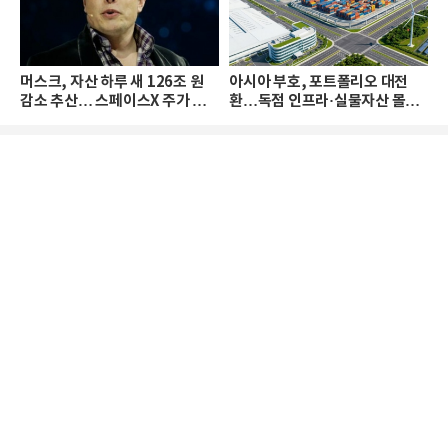
머스크, 자산 하루 새 126조 원
아시아 부호, 포트폴리오 대전
감소 추산… 스페이스X 주가 하
환…독점 인프라·실물자산 몰린
락 때문
다