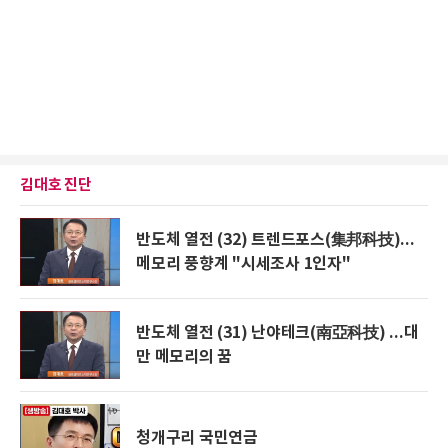
김대호 진단
반도체 열전 (32) 트렌드포스(集邦科技)...
메모리 풍향계 "시세조사 1인자"
반도체 열전 (31) 난야테크(南亞科技) ...대
만 메모리의 꿈
청개구리 국민연금