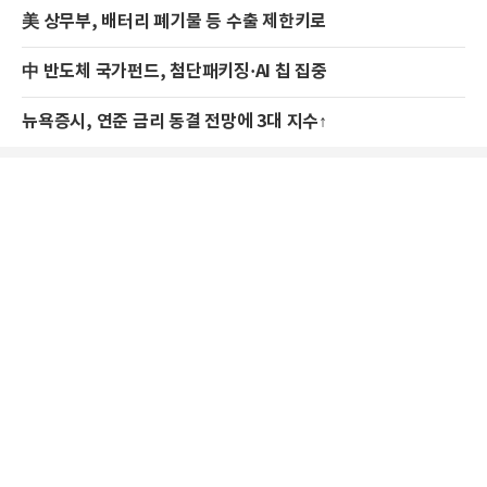
美 상무부, 배터리 폐기물 등 수출 제한키로
中 반도체 국가펀드, 첨단패키징·AI 칩 집중
뉴욕증시, 연준 금리 동결 전망에 3대 지수↑