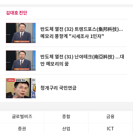
김대호 진단
반도체 열전 (32) 트렌드포스(集邦科技)...
메모리 풍향계 "시세조사 1인자"
반도체 열전 (31) 난야테크(南亞科技) ...대
만 메모리의 꿈
청개구리 국민연금
글로벌비즈
종합
금융
증권
산업
ICT