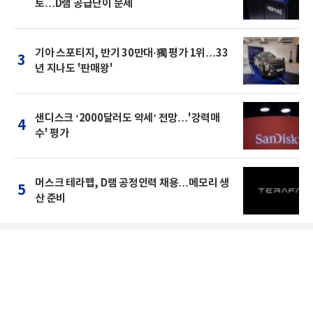
토…D램 공급난이 문제
기아 스포티지, 반기 30만대·獨 평가 1위…33
3
년 지나도 '판매왕'
샌디스크 ‘2000달러도 약세’ 전망…'강력매
4
수' 평가
머스크 테라팹, D램 공정인력 채용…메모리 생
5
산 준비