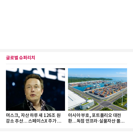
글로벌 슈퍼리치
머스크, 자산 하루 새 126조 원
아시아 부호, 포트폴리오 대전
감소 추산… 스페이스X 주가 하
환…독점 인프라·실물자산 몰린
락 때문
다