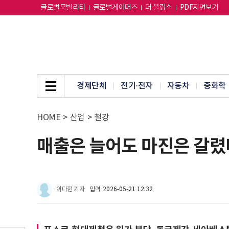
글로벌모빌리티
글로벌게이머즈
더 블링스
PDF지면보기
경제단체
전기·전자
자동차
중화학
HOME
>
산업
>
철강
매출은 늘어도 마진은 갈렸
이다현 기자
입력
2026-05-21 12:32