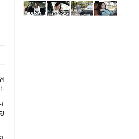
료
겹
.
건
 영
기