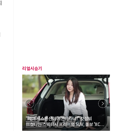
지
범
리얼시승기
… “여성·
"에어 서스펜션이 기본이라니!" 갓성비
"디자인 대
미쳤다는 스웨디시 프리미엄 SUV, 볼보 'XC60
크로스오버
B5 울트라'