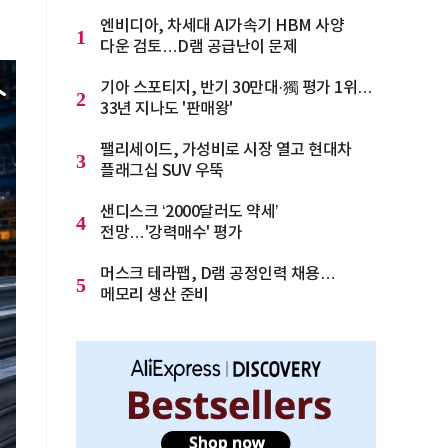
엔비디아, 차세대 AI가속기 HBM 사양
1
다운 검토…D램 공급난이 문제
기아 스포티지, 반기 30만대·獨 평가 1위…
2
33년 지나도 '판매왕'
팰리세이드, 가성비로 시장 열고 현대차
3
플래그십 SUV 우뚝
샌디스크 ‘2000달러도 약세’
4
전망…'강력매수' 평가
머스크 테라팹, D램 공정인력 채용…
5
메모리 생산 준비