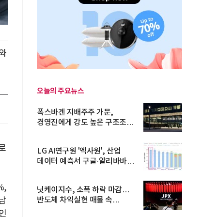
비와
오늘의 주요뉴스
폭스바겐 지배주주 가문,
경영진에게 강도 높은 구조조정
주문
로
LG AI연구원 '엑사원', 산업
데이터 예측서 구글·알리바바
제쳐
%,
닛케이지수, 소폭 하락 마감…
남
반도체 차익실현 매물 속
TOPIX 선...
인