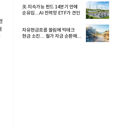
美 지속가능 펀드 14분기 만에
순유입…AI 전력망 ETF가 견인
했
대
자유현금흐름 쏠림에 빅테크
현금 소진… 월가 자금 순환매
갔
확산