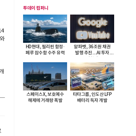
투데이 컴퍼니
4
대와
HD현대, 필리핀 함정·
알파벳, 36조원 채권
페루 잠수함 수주 유력
발행 추진…AI 투자
시험대
 개
스페이스X, 보호예수
타타그룹, 인도산 LFP
해제에 거래량 폭발
배터리 독자 개발
로