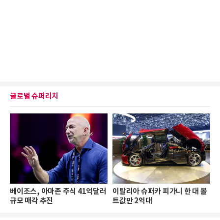
글로벌 슈퍼리치
베이조스, 아마존 주식 41억달러
이탈리아 슈퍼카 피가니 한 대 볼
규모 매각 추진
트값만 2억대