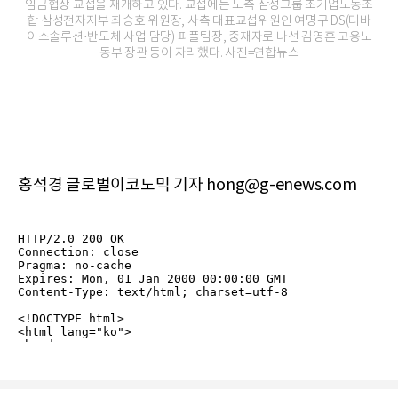
임금협상 교섭을 재개하고 있다. 교섭에는 노측 삼성그룹 초기업노동조
합 삼성전자지부 최승호 위원장, 사측 대표교섭위원인 여명구 DS(디바
이스솔루션·반도체 사업 담당) 피플팀장, 중재자로 나선 김영훈 고용노
동부 장관 등이 자리했다. 사진=연합뉴스
홍석경 글로벌이코노믹 기자 hong@g-enews.com