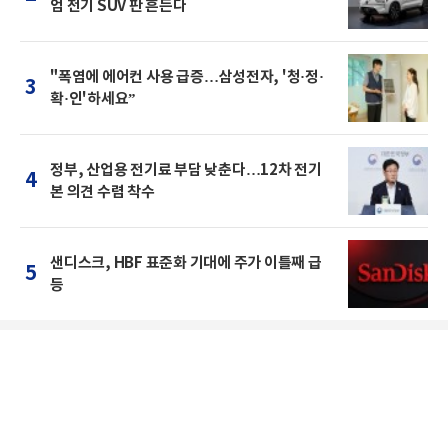
엄 전기 SUV 판 흔든다
"폭염에 에어컨 사용 급증…삼성전자, '청·정·
3
확·인'하세요”
정부, 산업용 전기료 부담 낮춘다…12차 전기
4
본 의견 수렴 착수
샌디스크, HBF 표준화 기대에 주가 이틀째 급
5
등