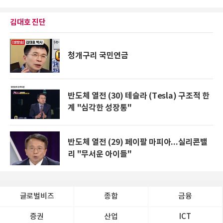
김대호 진단
청개구리 국민연금
반도체 열전 (30) 테슬라 (Tesla) 구조적 한
계 "심각한 성장통"
반도체 열전 (29) 페이팔 마피아...실리콘밸
리 "무서운 아이들"
글로벌비즈
종합
금융
증권
산업
ICT