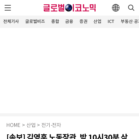
전체기사
글로벌비즈
종합
금융
증권
산업
ICT
부동산·공
HOME
>
산업
>
전기·전자
[속보] 김영훈 노동장관, 밤 10시30분 삼