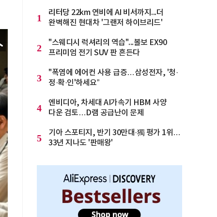
리터당 22km 연비에 AI 비서까지...더
1
완벽해진 현대차 '그랜저 하이브리드'
"스웨디시 럭셔리의 역습"...볼보 EX90
2
프리미엄 전기 SUV 판 흔든다
"폭염에 에어컨 사용 급증…삼성전자, '청·
3
정·확·인'하세요”
엔비디아, 차세대 AI가속기 HBM 사양
4
다운 검토…D램 공급난이 문제
기아 스포티지, 반기 30만대·獨 평가 1위…
5
33년 지나도 '판매왕'