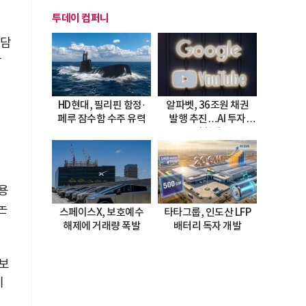
투데이 컴퍼니
 담
강
HD현대, 필리핀 함정·
알파벳, 36조원 채권
는
페루 잠수함 수주 유력
발행 추진…AI 투자
시험대
을
용
논
스페이스X, 보호예수
타타그룹, 인도산 LFP
해제에 거래량 폭발
배터리 독자 개발
 보
기