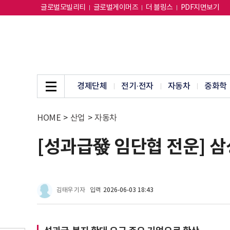
글로벌모빌리티
글로벌게이머즈
더 블링스
PDF지면보기
경제단체
전기·전자
자동차
중화학
HOME
>
산업
>
자동차
[성과급發 임단협 전운] 
김태우 기자
입력
2026-06-03 18:43