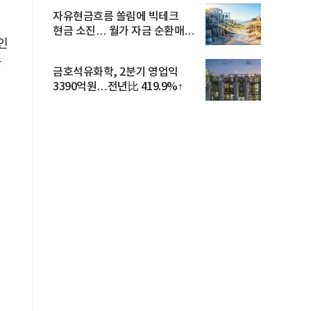
자유현금흐름 쏠림에 빅테크
현금 소진… 월가 자금 순환매
인
확산
을
금호석유화학, 2분기 영업익
3390억원…전년比 419.9%↑