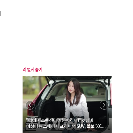
이
리얼시승기
… “여성·
"에어 서스펜션이 기본이라니!" 갓성비
"디자인 대
미쳤다는 스웨디시 프리미엄 SUV, 볼보 'XC60
크로스오버
B5 울트라'