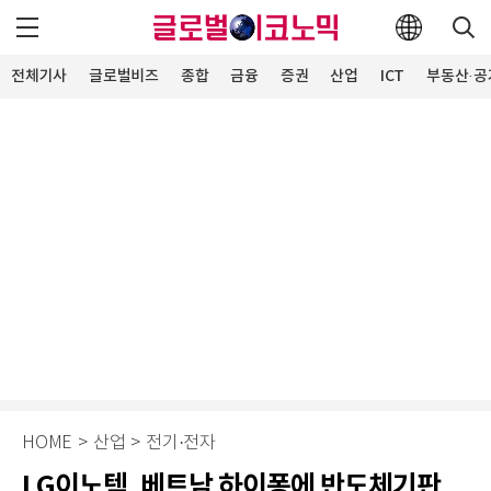
전체기사
글로벌비즈
종합
금융
증권
산업
ICT
부동산·공
HOME
>
산업
>
전기·전자
LG이노텍, 베트남 하이퐁에 반도체기판