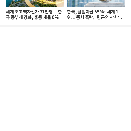
세계 초고액자산가 71만명… 한
한국, 실질자산 55%↑ 세계 1
국 종부세 강화, 홍콩 세율 0%
위… 증시 폭락, ‘평균의 착시’와
부의 유동성 위기