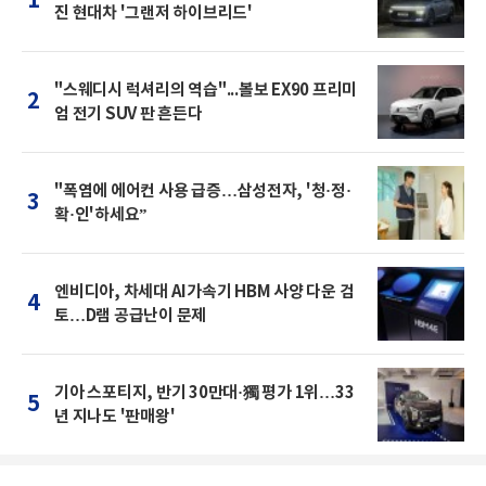
1
진 현대차 '그랜저 하이브리드'
"스웨디시 럭셔리의 역습"...볼보 EX90 프리미
2
엄 전기 SUV 판 흔든다
"폭염에 에어컨 사용 급증…삼성전자, '청·정·
3
확·인'하세요”
엔비디아, 차세대 AI가속기 HBM 사양 다운 검
4
토…D램 공급난이 문제
기아 스포티지, 반기 30만대·獨 평가 1위…33
5
년 지나도 '판매왕'