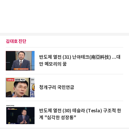
김대호 진단
반도체 열전 (31) 난야테크(南亞科技) ...대
만 메모리의 꿈
청개구리 국민연금
반도체 열전 (30) 테슬라 (Tesla) 구조적 한
계 "심각한 성장통"