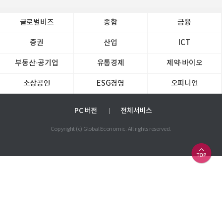
글로벌비즈
종합
금융
증권
산업
ICT
부동산·공기업
유통경제
제약∙바이오
소상공인
ESG경영
오피니언
PC 버전
전체서비스
Copyright (c) Global Economic. All rights reserved.