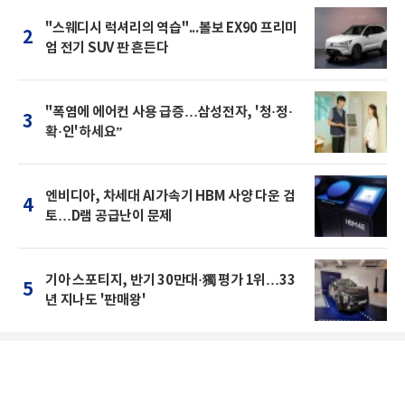
"스웨디시 럭셔리의 역습"...볼보 EX90 프리미
2
엄 전기 SUV 판 흔든다
"폭염에 에어컨 사용 급증…삼성전자, '청·정·
3
확·인'하세요”
엔비디아, 차세대 AI가속기 HBM 사양 다운 검
4
토…D램 공급난이 문제
기아 스포티지, 반기 30만대·獨 평가 1위…33
5
년 지나도 '판매왕'