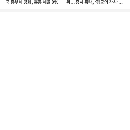
국 종부세 강화, 홍콩 세율 0%
위… 증시 폭락, ‘평균의 착시’와
부의 유동성 위기