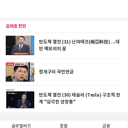
김대호 진단
반도체 열전 (31) 난야테크(南亞科技) ...대
만 메모리의 꿈
청개구리 국민연금
반도체 열전 (30) 테슬라 (Tesla) 구조적 한
계 "심각한 성장통"
글로벌비즈
종합
금융