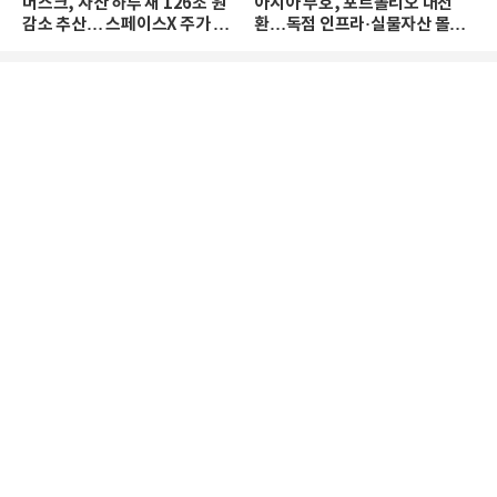
머스크, 자산 하루 새 126조 원
아시아 부호, 포트폴리오 대전
감소 추산… 스페이스X 주가 하
환…독점 인프라·실물자산 몰린
락 때문
다