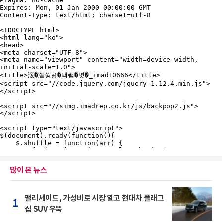
많이 본 뉴스
팰리세이드, 가성비로 시장 열고 현대차 플래그
1
십 SUV 우뚝