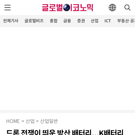
전체기사
글로벌비즈
종합
금융
증권
산업
ICT
부동산·공
HOME
>
산업
>
산업일반
드론 전쟁이 띄운 방산 배터리…K배터리