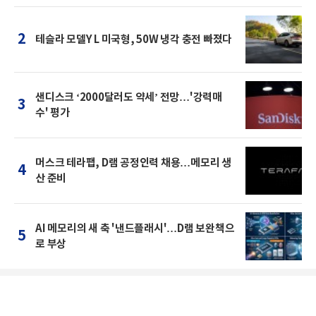
2
테슬라 모델Y L 미국형, 50W 냉각 충전 빠졌다
샌디스크 ‘2000달러도 약세’ 전망…'강력매
3
수' 평가
머스크 테라팹, D램 공정인력 채용…메모리 생
4
산 준비
AI 메모리의 새 축 '낸드플래시'…D램 보완책으
5
로 부상