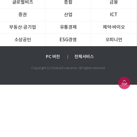
글로벌비즈
종합
금융
증권
산업
ICT
부동산·공기업
유통경제
제약∙바이오
소상공인
ESG경영
오피니언
PC 버전
전체서비스
Copyright (c) Global Economic. All rights reserved.