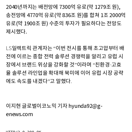
2040년까지는 배전망에 7300억 유로(약 1279조 원),
송전망에 4770억 유로(약 836조 원)를 합쳐 1조 2000억
유로(약 1900조 원) 수준의 투자가 필요하다는 전망도
제시했다.
일렉트릭
관계자는
이번
전시를
통해
초고압부터
배
LS
“
전에
이르는
종합
전력
솔루션
경쟁력을
알리고
유럽
시
장에서
브랜드
위상을
강화할
것
이라며
친환경
고효
”
“
·
율
솔루션
라인업을
확대해
북미에
이어
유럽
시장
공략
에도
속도를
내겠다
고
말했다
”
.
이지현 글로벌이코노믹 기자 hyunda92@g-
enews.com