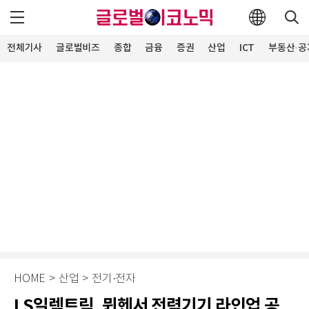
전체기사
글로벌비즈
종합
금융
증권
산업
ICT
부동산·공
HOME
>
산업
>
전기·전자
LS일렉트릭, 뮌헨서 전력기기 라인업 공