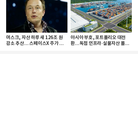
머스크, 자산 하루 새 126조 원
아시아 부호, 포트폴리오 대전
감소 추산… 스페이스X 주가 하
환…독점 인프라·실물자산 몰린
락 때문
다