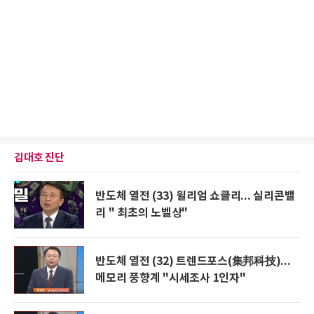
김대호 진단
반도체 열전 (33) 윌리엄 쇼클리... 실리콘밸
리 " 최초의 노벨상"
반도체 열전 (32) 트렌드포스(集邦科技)...
메모리 풍향계 "시세조사 1인자"