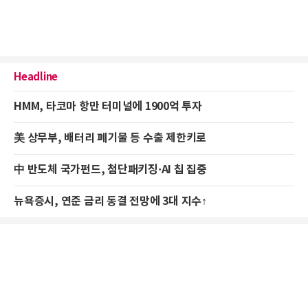
Headline
HMM, 타코마 항만 터미널에 1900억 투자
美 상무부, 배터리 폐기물 등 수출 제한키로
中 반도체 국가펀드, 첨단패키징·AI 칩 집중
뉴욕증시, 연준 금리 동결 전망에 3대 지수↑