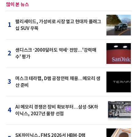
많이 본 뉴스
팰리세이드, 가성비로 시장 열고 현대차 플래그
1
십 SUV 우뚝
샌디스크 ‘2000달러도 약세’ 전망…'강력매
2
수' 평가
머스크 테라팹, D램 공정인력 채용…메모리 생
3
산 준비
AI 메모리 경쟁은 장비 확보부터…삼성·SK하
4
이닉스, 2027년 물량 선점
SK하이닉스, FMS 2026서 HBM·D램