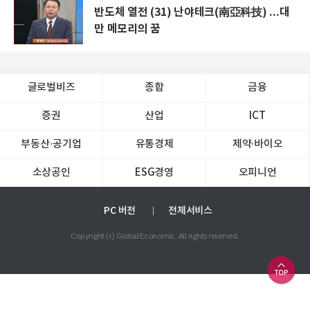
반도체 열전 (31) 난야테크(南亞科技) ...대
만 메모리의 꿈
글로벌비즈
종합
금융
증권
산업
ICT
부동산·공기업
유통경제
제약∙바이오
소상공인
ESG경영
오피니언
PC 버전
전체서비스
Copyright (c) Global Economic. All rights reserved.