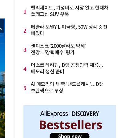
팰리세이드, 가성비로 시장 열고 현대차
1
플래그십 SUV 우뚝
테슬라 모델Y L 미국형, 50W 냉각 충전
2
빠졌다
샌디스크 ‘2000달러도 약세’
3
전망…'강력매수' 평가
머스크 테라팹, D램 공정인력 채용…
4
메모리 생산 준비
AI 메모리의 새 축 '낸드플래시'…D램
5
보완책으로 부상