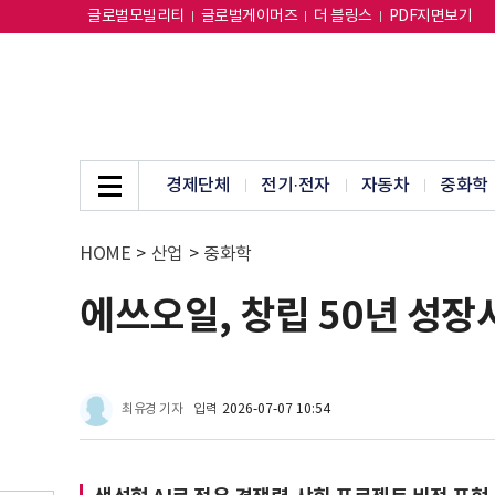
글로벌모빌리티
글로벌게이머즈
더 블링스
PDF지면보기
경제단체
전기·전자
자동차
중화학
HOME
>
산업
>
중화학
에쓰오일, 창립 50년 성장사
최유경 기자
입력
2026-07-07 10:54