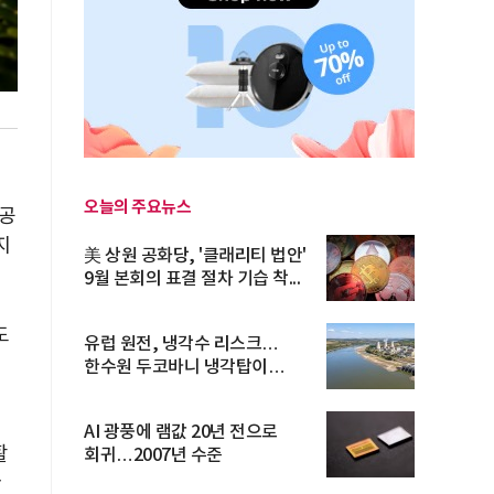
오늘의 주요뉴스
 공
지
美 상원 공화당, '클래리티 법안'
9월 본회의 표결 절차 기습 착...
도
유럽 원전, 냉각수 리스크…
한수원 두코바니 냉각탑이
시험대
AI 광풍에 램값 20년 전으로
활
회귀…2007년 수준
만