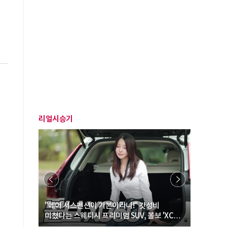
리얼시승기
… “여성·
"에어 서스펜션이 기본이라니!" 갓성비
"디자인 대
미쳤다는 스웨디시 프리미엄 SUV, 볼보 'XC60
크로스오버
B5 울트라'