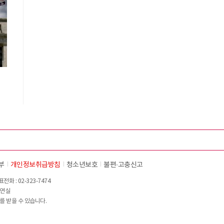
부
개인정보취급방침
청소년보호
불편∙고충신고
화 : 02-323-7474
이연실
를 받을 수 있습니다.