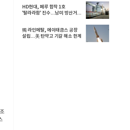
HD현대, 페루 합작 1호
'탈라라함' 진수…남미 방산거점
결실
獨 라인메탈, 에이태큼스 공장
설립…美 탄약고 기갈 해소 한계
 조
스