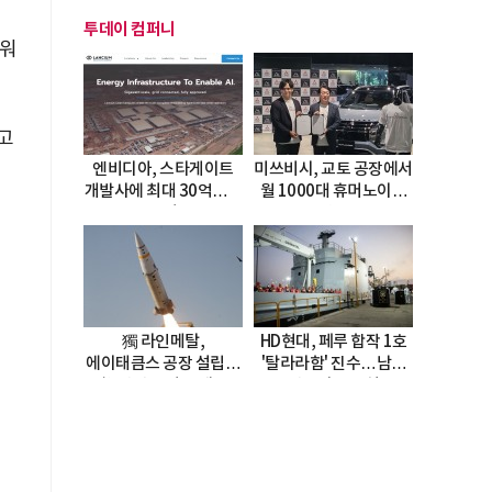
투데이 컴퍼니
로워
고
엔비디아, 스타게이트
미쓰비시, 교토 공장에서
개발사에 최대 30억달러
월 1000대 휴머노이드
투자
양산
獨 라인메탈,
HD현대, 페루 합작 1호
에이태큼스 공장 설립…
'탈라라함' 진수…남미
美 탄약고 기갈 해소
방산거점 결실
한계