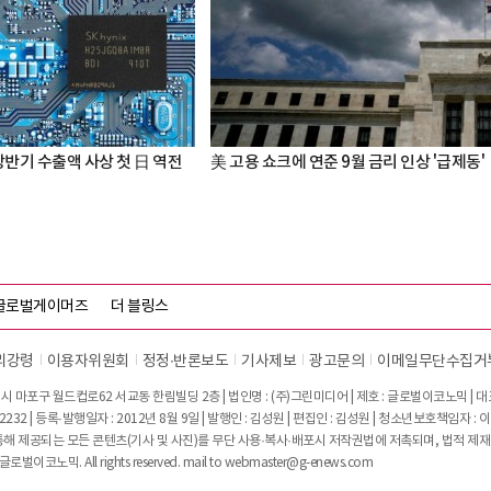
상반기 수출액 사상 첫 日 역전
美 고용 쇼크에 연준 9월 금리 인상 '급제동'
글로벌게이머즈
더 블링스
리강령
이용자위원회
정정∙반론보도
기사제보
광고문의
이메일무단수집거
시 마포구 월드컵로62 서교동 한림빌딩 2층 | 법인명 : (주)그린미디어 | 제호 : 글로벌이코노믹 | 대표전
2232 | 등록·발행일자 : 2012년 8월 9일 | 발행인 : 김성원 | 편집인 : 김성원 | 청소년보호책임자 : 
 제공되는 모든 콘텐츠(기사 및 사진)를 무단 사용·복사·배포시 저작권법에 저촉되며, 법적 제재
글로벌이코노믹. All rights reserved. mail to
webmaster@g-enews.com