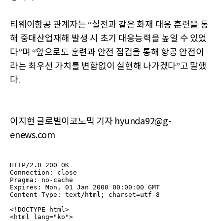
티웨이항공
관계자는
실전과
같은
화재
대응
훈련을
통
“
해
중대산업재해
발생
시
초기
대응능력을
높일
수
있었
다
며
앞으로도
훈련과
안전
점검을
통해
항공
안전이
”
“
라는
최우선
가치를
변함없이
실현해
나가겠다
고
말했
”
다
.
이지현 글로벌이코노믹 기자 hyunda92@g-
enews.com