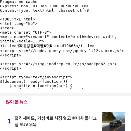
많이 본 뉴스
팰리세이드, 가성비로 시장 열고 현대차 플래그
1
십 SUV 우뚝