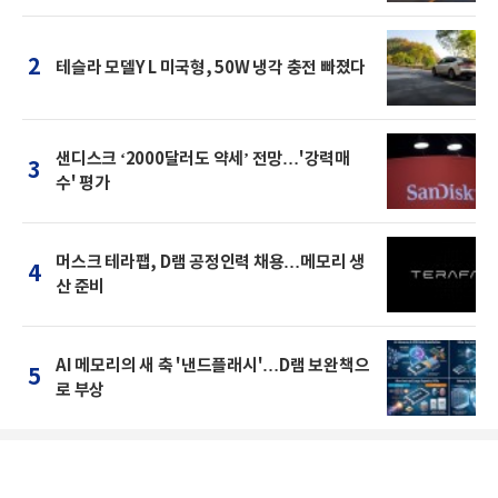
2
테슬라 모델Y L 미국형, 50W 냉각 충전 빠졌다
샌디스크 ‘2000달러도 약세’ 전망…'강력매
3
수' 평가
머스크 테라팹, D램 공정인력 채용…메모리 생
4
산 준비
AI 메모리의 새 축 '낸드플래시'…D램 보완책으
5
로 부상