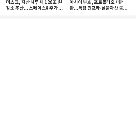
머스크, 자산 하루 새 126조 원
아시아 부호, 포트폴리오 대전
감소 추산… 스페이스X 주가 하
환…독점 인프라·실물자산 몰린
락 때문
다