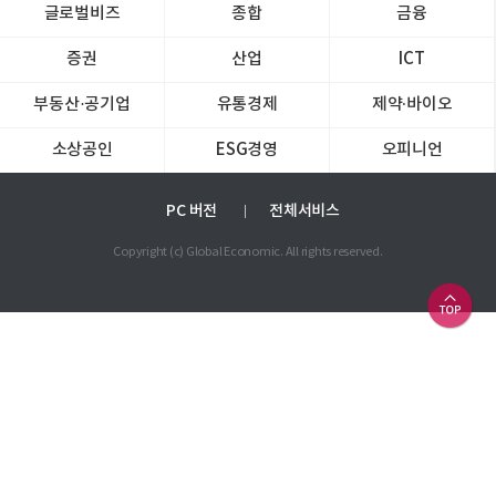
글로벌비즈
종합
금융
증권
산업
ICT
부동산·공기업
유통경제
제약∙바이오
소상공인
ESG경영
오피니언
PC 버전
전체서비스
Copyright (c) Global Economic. All rights reserved.