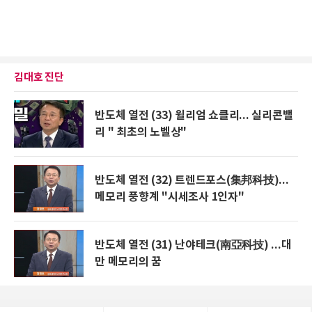
김대호 진단
반도체 열전 (33) 윌리엄 쇼클리... 실리콘밸
리 " 최초의 노벨상"
반도체 열전 (32) 트렌드포스(集邦科技)...
메모리 풍향계 "시세조사 1인자"
반도체 열전 (31) 난야테크(南亞科技) ...대
만 메모리의 꿈