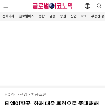
전체기사
글로벌비즈
종합
금융
증권
산업
ICT
부동산·공
HOME
>
산업
>
항공·조선
티웨이항공, 화재 대응 훈련으로 중대재해