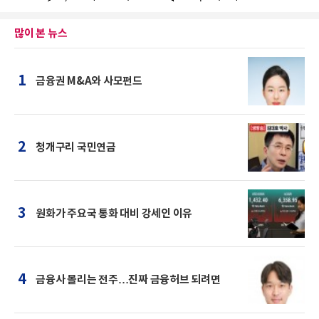
많이 본 뉴스
1
금융권 M&A와 사모펀드
2
청개구리 국민연금
3
원화가 주요국 통화 대비 강세인 이유
4
금융사 몰리는 전주…진짜 금융허브 되려면