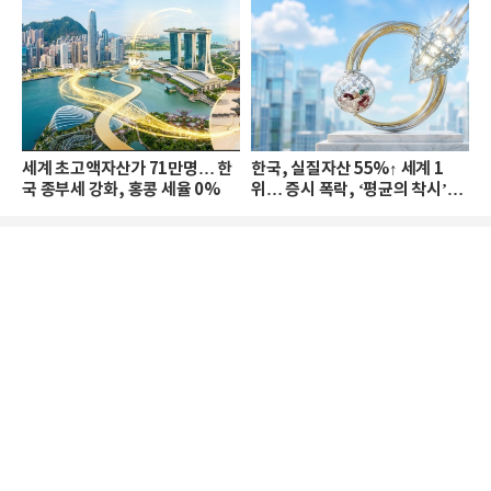
세계 초고액자산가 71만명… 한
한국, 실질자산 55%↑ 세계 1
국 종부세 강화, 홍콩 세율 0%
위… 증시 폭락, ‘평균의 착시’와
부의 유동성 위기