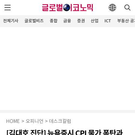
전체기사
글로벌비즈
종합
금융
증권
산업
ICT
부동산·공
HOME
>
오피니언
>
데스크칼럼
[김대호 진단] 뉴욕증시 CPI 물가 폭탄과