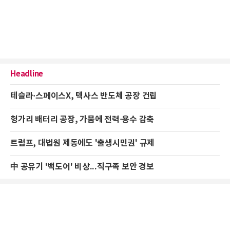
Headline
테슬라·스페이스X, 텍사스 반도체 공장 건립
헝가리 배터리 공장, 가뭄에 전력·용수 감축
트럼프, 대법원 제동에도 '출생시민권' 규제
中 공유기 '백도어' 비상...직구족 보안 경보