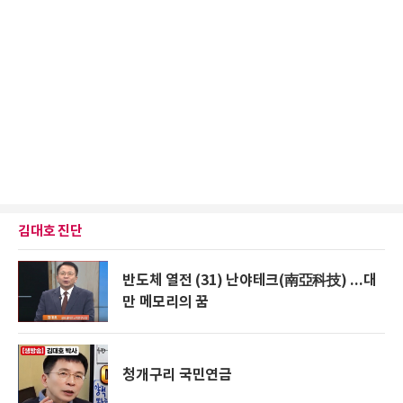
김대호 진단
반도체 열전 (31) 난야테크(南亞科技) ...대
만 메모리의 꿈
청개구리 국민연금