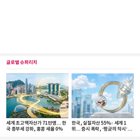
글로벌 슈퍼리치
세계 초고액자산가 71만명… 한
한국, 실질자산 55%↑ 세계 1
국 종부세 강화, 홍콩 세율 0%
위… 증시 폭락, ‘평균의 착시’와
부의 유동성 위기