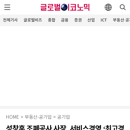
전체기사
글로벌비즈
종합
금융
증권
산업
ICT
부동산·공
HOME
>
부동산·공기업
>
공기업
성창훈 조폐공사 사장, 서비스경영 ‘최고경