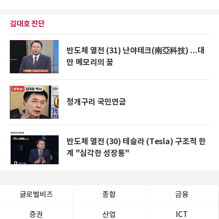
김대호 진단
반도체 열전 (31) 난야테크(南亞科技) ...대
만 메모리의 꿈
청개구리 국민연금
반도체 열전 (30) 테슬라 (Tesla) 구조적 한
계 "심각한 성장통"
글로벌비즈
종합
금융
증권
산업
ICT