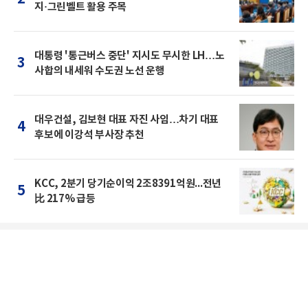
지·그린벨트 활용 주목
대통령 '통근버스 중단' 지시도 무시한 LH…노
3
사합의 내세워 수도권 노선 운행
대우건설, 김보현 대표 자진 사임…차기 대표
4
후보에 이강석 부사장 추천
KCC, 2분기 당기순이익 2조8391억원...전년
5
比 217% 급등