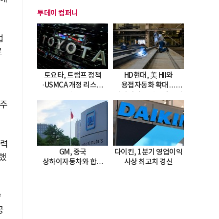
투데이 컴퍼니
업
로
토요타, 트럼프 정책
HD현대, 美 HII와
·USMCA 개정 리스크
용접자동화 확대…
시
직면
미시시피 조선소에 전격
공주
도입
인력
GM, 중국
다이킨, 1분기 영업이익
했
상하이자동차와 합작
사상 최고치 경신
20년 연장…
2047년까지 파트너십
지속
양
공