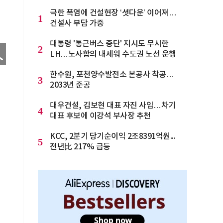
극한 폭염에 건설현장 ‘셧다운’ 이어져…
1
건설사 부담 가중
대통령 '통근버스 중단' 지시도 무시한
2
LH…노사합의 내세워 수도권 노선 운행
한수원, 포천양수발전소 본공사 착공…
3
2033년 준공
대우건설, 김보현 대표 자진 사임…차기
4
대표 후보에 이강석 부사장 추천
KCC, 2분기 당기순이익 2조8391억원...
5
전년比 217% 급등