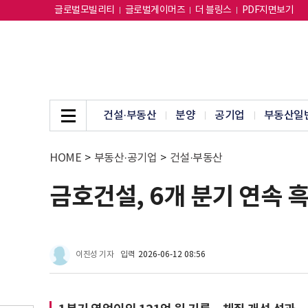
글로벌모빌리티
글로벌게이머즈
더 블링스
PDF지면보기
건설·부동산
분양
공기업
부동산일
HOME
>
부동산·공기업
>
건설·부동산
금호건설, 6개 분기 연속 
이진성 기자
입력
2026-06-12 08:56