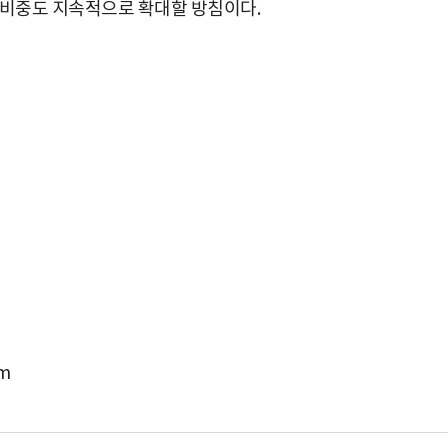
 비중도 지속적으로 확대할 방침이다.
m
박지수 아나운서가 타본 ‘전설의 무쏘’
초보자도 반할 반전 매력”