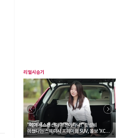
리얼시승기
… “여성·
"에어 서스펜션이 기본이라니!" 갓성비
"디자인 대
미쳤다는 스웨디시 프리미엄 SUV, 볼보 'XC60
크로스오버
B5 울트라'