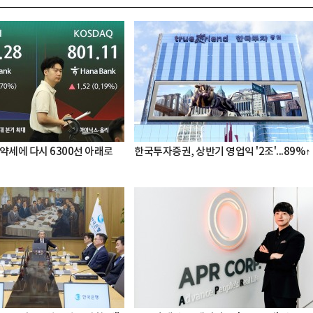
약세에 다시 6300선 아래로
한국투자증권, 상반기 영업익 '2조'...89%↑