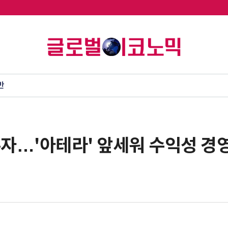
반
흑자…'아테라' 앞세워 수익성 경