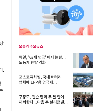
성장
오늘의 주요뉴스
독일, '63세 연금' 폐지 논란…
노동계 반발 격화
.
다.
포스코퓨처엠, 국내 배터리
업체에 LFP용 양극재
면
장기공급계약
도는
구광모, 젠슨 황과 두 달 만에
재회한다…다음 주 실리콘밸리
방...
이