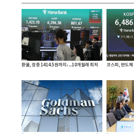
환율, 장중 1414.5원까지↓...10개월래 최저
코스피, 반도체 