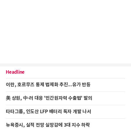
Headline
이란, 호르무즈 통제 법제화 추진...유가 반등
美 상원, 中·러 대응 '민간원자력 수출법' 발의
타타그룹, 인도산 LFP 배터리 독자 개발 나서
뉴욕증시, 실적 전망 실망감에 3대 지수 하락