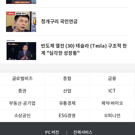
청개구리 국민연금
반도체 열전 (30) 테슬라 (Tesla) 구조적 한
계 "심각한 성장통"
글로벌비즈
종합
금융
증권
산업
ICT
부동산·공기업
유통경제
제약∙바이오
소상공인
ESG경영
오피니언
PC 버전
전체서비스