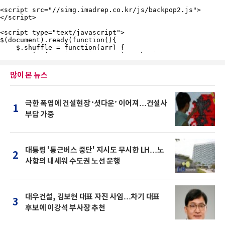
많이 본 뉴스
극한 폭염에 건설현장 ‘셧다운’ 이어져…건설사
1
부담 가중
대통령 '통근버스 중단' 지시도 무시한 LH…노
2
사합의 내세워 수도권 노선 운행
대우건설, 김보현 대표 자진 사임…차기 대표
3
후보에 이강석 부사장 추천