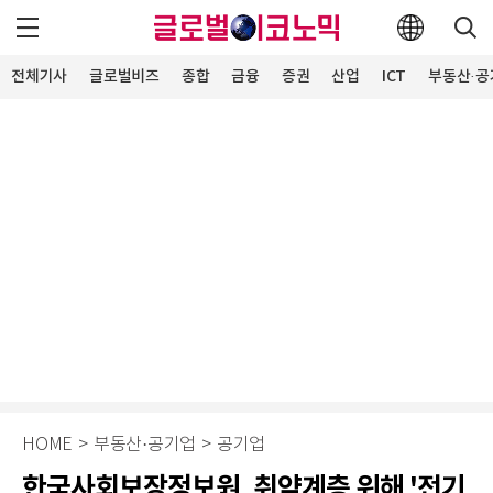
전체기사
글로벌비즈
종합
금융
증권
산업
ICT
부동산·공
HOME
>
부동산·공기업
>
공기업
한국사회보장정보원, 취약계층 위해 '전기