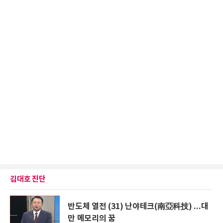
김대호 진단
반도체 열전 (31) 난야테크(南亞科技) ...대
만 메모리의 꿈