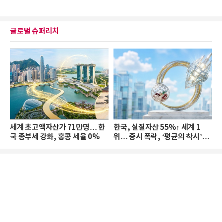
글로벌 슈퍼리치
세계 초고액자산가 71만명… 한
한국, 실질자산 55%↑ 세계 1
국 종부세 강화, 홍콩 세율 0%
위… 증시 폭락, ‘평균의 착시’와
부의 유동성 위기