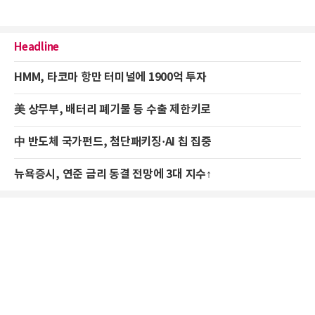
Headline
HMM, 타코마 항만 터미널에 1900억 투자
美 상무부, 배터리 폐기물 등 수출 제한키로
中 반도체 국가펀드, 첨단패키징·AI 칩 집중
뉴욕증시, 연준 금리 동결 전망에 3대 지수↑