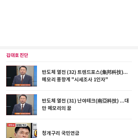
김대호 진단
반도체 열전 (32) 트렌드포스(集邦科技)...
메모리 풍향계 "시세조사 1인자"
반도체 열전 (31) 난야테크(南亞科技) ...대
만 메모리의 꿈
청개구리 국민연금