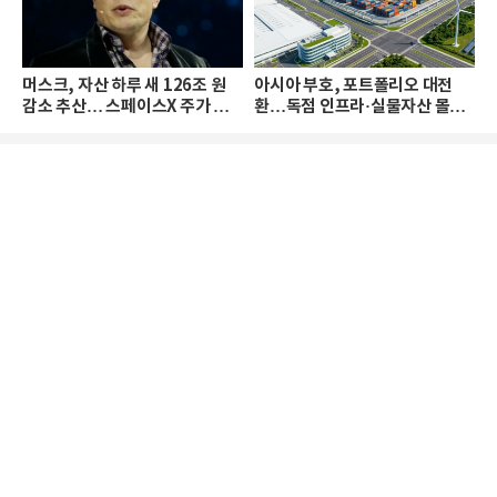
머스크, 자산 하루 새 126조 원
아시아 부호, 포트폴리오 대전
감소 추산… 스페이스X 주가 하
환…독점 인프라·실물자산 몰린
락 때문
다