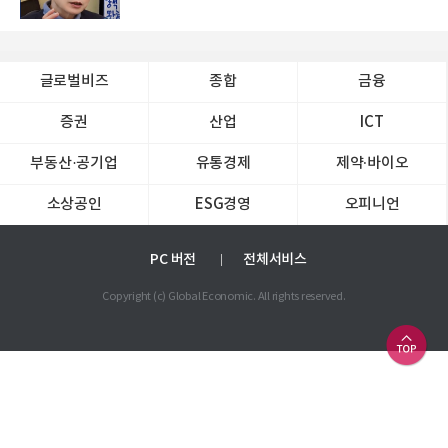
글로벌비즈
종합
금융
증권
산업
ICT
부동산·공기업
유통경제
제약∙바이오
소상공인
ESG경영
오피니언
PC 버전
전체서비스
Copyright (c) Global Economic. All rights reserved.