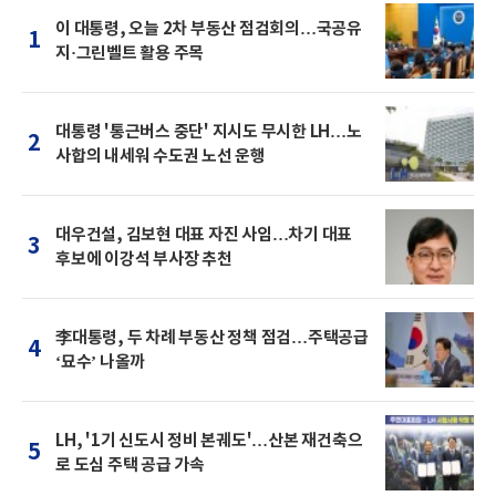
이 대통령, 오늘 2차 부동산 점검회의…국공유
1
지·그린벨트 활용 주목
대통령 '통근버스 중단' 지시도 무시한 LH…노
2
사합의 내세워 수도권 노선 운행
대우건설, 김보현 대표 자진 사임…차기 대표
3
후보에 이강석 부사장 추천
李대통령, 두 차례 부동산 정책 점검…주택공급
4
‘묘수’ 나올까
LH, '1기 신도시 정비 본궤도'…산본 재건축으
5
로 도심 주택 공급 가속