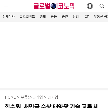
전체기사
글로벌비즈
종합
금융
증권
산업
ICT
부동산·공
HOME
>
부동산·공기업
>
공기업
한수원, 새만금 수상 태양광 기술 교류 세