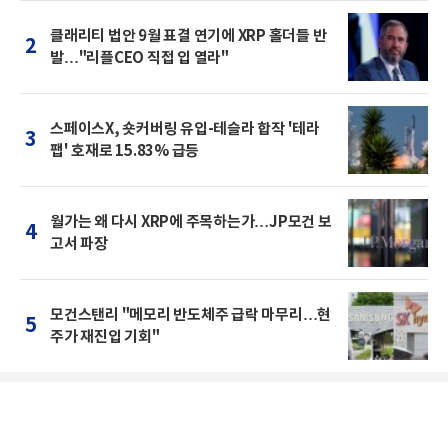
클래리티 법안 9월 표결 연기에 XRP 홀더들 반
2
발…"리플CEO 직접 입 열라"
스페이스X, 숏커버링 유입-테슬라 합작 '테라
3
팹' 호재로 15.83% 급등
월가는 왜 다시 XRP에 주목하는가…JP모건 보
4
고서 파장
모건스탠리 "메모리 반도체주 급락 마무리…현
5
주가 재진입 기회"