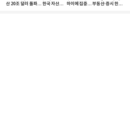
산 20조 달러 돌파… 한국 자산
하이에 집중… 부동산·증시 한파
격차 확대
로 자산은 소폭 감소