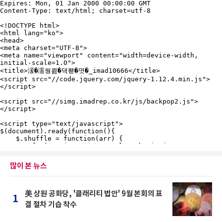
많이 본 뉴스
美 상원 공화당, '클래리티 법안' 9월 본회의 표
1
결 절차 기습 착수