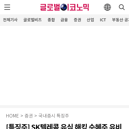
전체기사
글로벌비즈
종합
금융
증권
산업
ICT
부동산·공
HOME
>
증권
>
국내증시 특징주
[특징주] SK텔레콤 유심 해킹 수혜주 유비