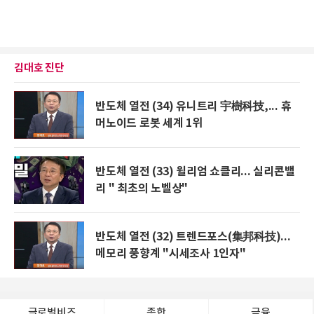
김대호 진단
반도체 열전 (34) 유니트리 宇樹科技,... 휴
머노이드 로봇 세계 1위
반도체 열전 (33) 윌리엄 쇼클리... 실리콘밸
리 " 최초의 노벨상"
반도체 열전 (32) 트렌드포스(集邦科技)...
메모리 풍향계 "시세조사 1인자"
글로벌비즈
종합
금융