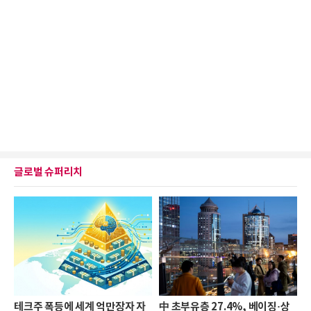
글로벌 슈퍼리치
테크주 폭등에 세계 억만장자 자
中 초부유층 27.4%, 베이징·상