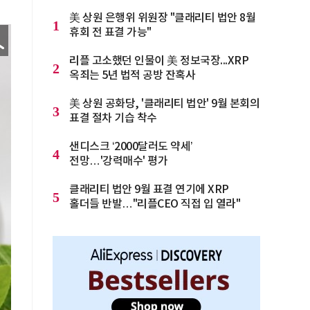
美 상원 은행위 위원장 "클래리티 법안 8월
1
휴회 전 표결 가능"
리플 고소했던 인물이 美 정보국장...XRP
2
옥죄는 5년 법적 공방 잔혹사
美 상원 공화당, '클래리티 법안' 9월 본회의
3
표결 절차 기습 착수
샌디스크 ‘2000달러도 약세’
4
전망…'강력매수' 평가
클래리티 법안 9월 표결 연기에 XRP
5
홀더들 반발…"리플CEO 직접 입 열라"