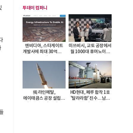
있
투데이 컴퍼니
다
엔비디아, 스타게이트
미쓰비시, 교토 공장에서
과
개발사에 최대 30억달러
월 1000대 휴머노이드
투자
양산
수
獨 라인메탈,
HD현대, 페루 합작 1호
에이태큼스 공장 설립…
'탈라라함' 진수…남미
美 탄약고 기갈 해소
방산거점 결실
한계
들