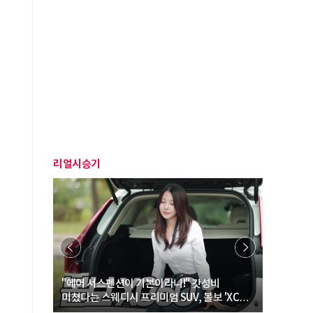
리얼시승기
… “여성·
"에어 서스펜션이 기본이라니!" 갓성비
"디자인 대
미쳤다는 스웨디시 프리미엄 SUV, 볼보 'XC60
크로스오버
B5 울트라'