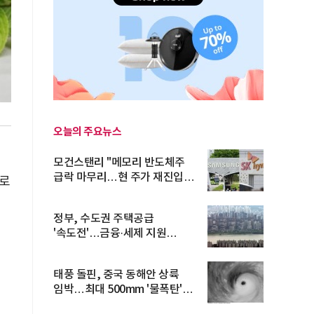
오늘의 주요뉴스
모건스탠리 "메모리 반도체주
급락 마무리…현 주가 재진입
으로
기회...
정부, 수도권 주택공급
'속도전'…금융·세제 지원
총동원
태풍 돌핀, 중국 동해안 상륙
임박…최대 500mm '물폭탄'
예고