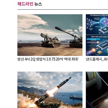
헤드라인
뉴스
방산 4사 2Q 영업익 1조7520억 ‘역대 최대’
낸드플래시, AI