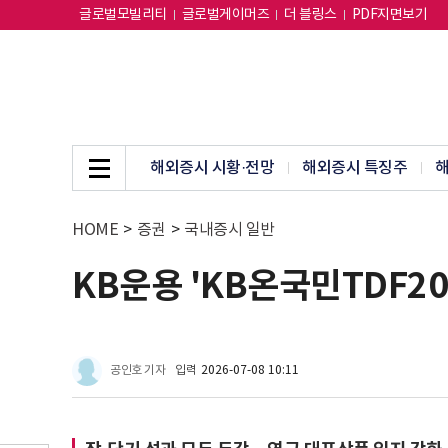
글로벌모빌리티
글로벌게이머즈
더 블링스
PDF지면보기
해외증시 시황·전망
해외증시 특징주
해
HOME
>
증권
>
국내증시 일반
KB운용 'KB온국민TDF20
공인호 기자
입력
2026-07-08 10:11