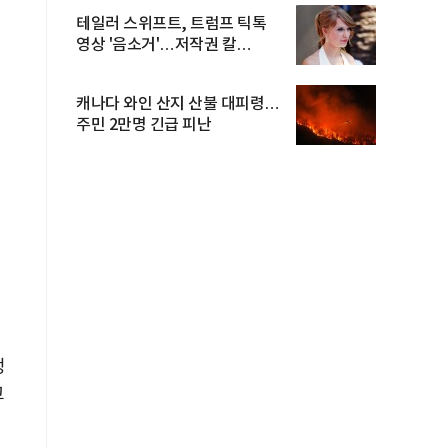
테일러 스위프트, 트럼프 틱톡
영상 '음소거'…저작권 칼
빼들었...
캐나다 와인 산지 산불 대피령…
주민 2만명 긴급 피난
정
고