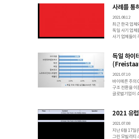
사례를 통해
2021.08.12
최근 한국 업체
독일 사기 업체
사기 업체들이 
보고자 한다.
독일 하이
(Freist
2021.07.10
바이에른 주의 G
구조 전환을 이끌
글로벌기업이 소재
독일 미래 산업
현황을 소개하고
2021 유
2021.07.08
지난 6월 17일
그린 모빌리티 