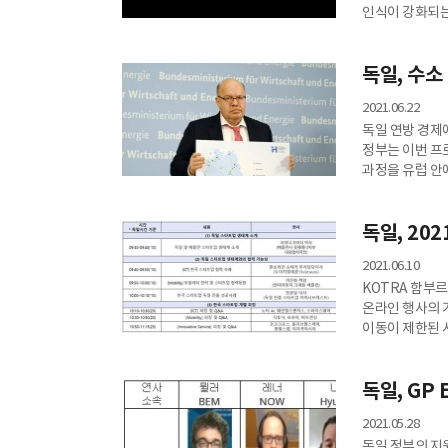
인식이 강화되는
가속화되고 있다
기대해본다.
독일, 수소
2021.06.22
독일 연방 경제
정부는 이번 프
과정을 유럽 안
독일, 202
2021.06.10
KOTRA 함부르
온라인 행사의 
이동이 제한된 
독일, GP
2021.05.28
독일 정부의 지