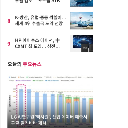
부활 검토… 포드급 A1B
원자로 그대로 쓴다
K-방산, 유럽·중동 싹쓸이…
8
세계 4위 수출국 도약 전망
HP·에이수스·에이서, 中
9
CXMT 칩 도입… 삼전
·SK하이닉스 눈치 보며
‘조용한 채택’
오늘의
주요뉴스
LG AI연구원 '엑사원', 산업 데이터 예측서
구글·알리바바 제쳐