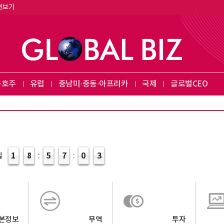
면보기
·호주
유럽
중남미·중동·아프리카
국제
글로벌CEO
1
8
5
7
0
4
:
:
일
본정보
무역
투자