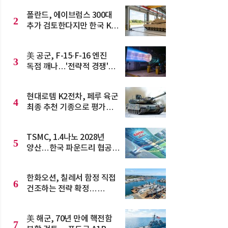
폴란드, 에이브럼스 300대
2
추가 검토한다지만 한국 K2
수주 굳건
美 공군, F-15·F-16 엔진
3
독점 깨나…'전략적 경쟁'
입찰 전환
현대로템 K2전차, 페루 육군
4
최종 추천 기종으로 평가…
獨·美 꺾고 150대 수주
청신호
TSMC, 1.4나노 2028년
5
양산…한국 파운드리 협공
비상
한화오션, 칠레서 함정 직접
6
건조하는 전략 확정…
HD현대와 남미서 정면승부
美 해군, 70년 만에 핵전함
7