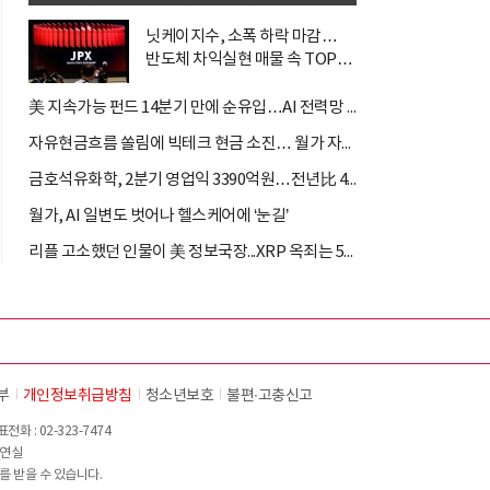
닛케이지수, 소폭 하락 마감…
반도체 차익실현 매물 속 TOPIX
선...
美 지속가능 펀드 14분기 만에 순유입…AI 전력망 ETF가 견인
자유현금흐름 쏠림에 빅테크 현금 소진… 월가 자금 순환매 확산
금호석유화학, 2분기 영업익 3390억원…전년比 419.9%↑
월가, AI 일변도 벗어나 헬스케어에 ‘눈길’
리플 고소했던 인물이 美 정보국장...XRP 옥죄는 5년 법적 공방 ...
부
개인정보취급방침
청소년보호
불편∙고충신고
화 : 02-323-7474
이연실
를 받을 수 있습니다.