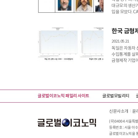
대규모의 생산기
입을 모았다. 
담당할 전문 엔
하나의 TFT를
한국 금형
2021.05.21
독일은 자동차 
수입통계를 살펴
금형제작 기업이
성공적으로 독일
글로벌이코노믹 패밀리 사이트
글로벌모빌리티
신문사소개
윤
(우)04004 서울특별
등록번호 : 서울 아 0
글로벌이코노믹을 통해