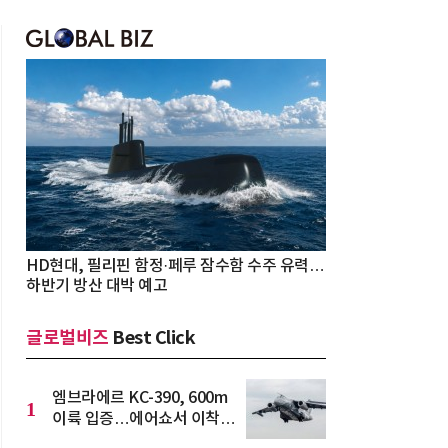
HD현대, 필리핀 함정·페루 잠수함 수주 유력…
하반기 방산 대박 예고
글로벌비즈
Best Click
엠브라에르 KC-390, 600m
1
이륙 입증…에어쇼서 이착륙
성능 과시