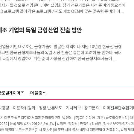
지가 될 것으로 전망된다. 이번 설명회 참가 전문가들은 사전 준비의 중요성에
CAD 프로그램 같이 작은 프로그램까지도 개별 OEM에 맞춘 맞춤형 준비와 이를
지니어의 운영이 필요하며, 독일에 상주하는 엔지니어와 PM/Sales/R&D가
 구성하는 전략을 구사할 필요가 있다고 조언했다.
제조 기업의 독일 금형산업 진출 방안
산업을 기반으로 하는 금형기술이 발달한 지역이나 지난 10년간 한국산 금형
보면 한국 금형제조사들의 독일 시장 진출은 충분히 고려해 볼 만하다. 국내
 독일에서 영업하기 위한 준비 사항을 점검하여 한국 금형제조사들이
 금형 시장 진출할 수 있는 정보를 확인해 볼수 있다.
글로벌게이머즈
더 블링스
리강령
이용자위원회
정정∙반론보도
기사제보
광고문의
이메일무단수집거
시 마포구 월드컵로62 서교동 한림빌딩 2층 | 법인명 : (주)그린미디어 | 제호 : 글로벌이코노믹 | 대표전
2232 | 등록·발행일자 : 2012년 8월 9일 | 발행인 : 김성원 | 편집인 : 김성원 | 청소년보호책임자 : 
 제공되는 모든 콘텐츠(기사 및 사진)를 무단 사용·복사·배포시 저작권법에 저촉되며, 법적 제재