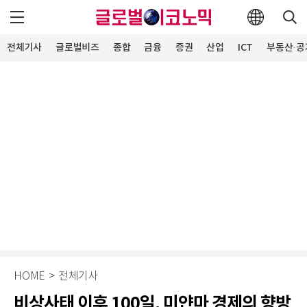
전체기사
글로벌비즈
종합
금융
증권
산업
ICT
부동산·공
HOME
>
전체기사
비상사태 이후 100일, 미얀마 경제의 향방