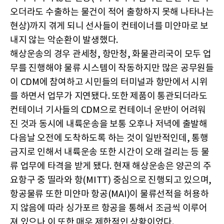
오더라도 수출하는 물건이 적어 출항하지 못해 나타나는
현상)까지 겪게 되니 선사들이 컨테이너를 미얀마로 보
내지 않는 악순환이 발생했다.
해상운송의 경우 관세청, 항만청, 화물관리국이 모두 업
무를 진행해야 물류 시스템이 작동하지만 많은 공무원들
이 CDM에 참여하고 시민들의 터미널과 항만에서 시위
를 하면서 업무가 지연됐다. 또한 제품이 통관되더라도
컨테이너 기사들의 CDM으로 컨테이너 운반이 어려워
진 것과 동시에 내륙운송을 보통 오후나 저녁에 출발해
다음날 오전에 도착하도록 하는 것이 일반적인데, 통행
금지로 인해서 내륙운송 또한 시간이 오래 걸리는 등 물
류 업무에 타격을 받게 됐다. 현재 해상운송은 양곤의 주
요항구 중 띨라와 항(MITT) 중심으로 진행되고 있으며,
항공물류 또한 미얀마 항공(MAI)이 물류선적을 허용하
지 않음에 따라 싱가포르 항공을 통해서 조금씩 이루어
져 있으나 이 또한 매우 제한적인 상황이었다.