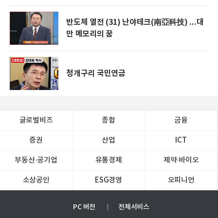
반도체 열전 (31) 난야테크(南亞科技) ...대
만 메모리의 꿈
청개구리 국민연금
글로벌비즈
종합
금융
증권
산업
ICT
부동산·공기업
유통경제
제약∙바이오
소상공인
ESG경영
오피니언
PC 버전
전체서비스