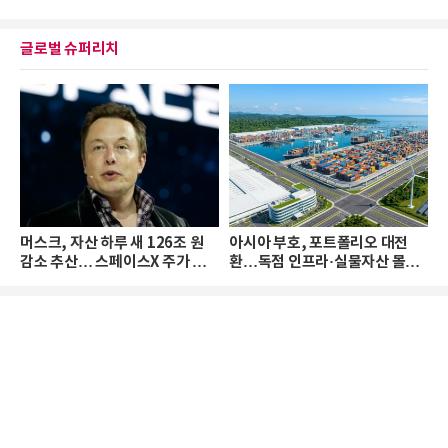
글로벌 슈퍼리치
머스크, 자산 하루 새 126조 원
아시아 부호, 포트폴리오 대전
감소 추산… 스페이스X 주가 하
환…독점 인프라·실물자산 몰린
락 때문
다