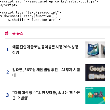
많이 본 뉴스
애플 진입에 글로벌 폴더블폰 시장 20% 성장
1
전망
알파벳, 36조원 채권 발행 추진…AI 투자 시험
2
대
"다작 대신 장수" 외친 넷마블, 속내는 '메가톤
3
급 IP 발굴'