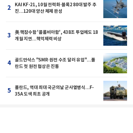
KAI KF-21, 10월 전력화·블록2 80대 발주 추
2
진…120대 양산 체제 완성
美 핵잠수함 '콜롬비아함', 438조 투입에도 18
3
개월 지연…핵억제력 비상
골드만삭스 "SMR·원전 수조 달러 유입"…폴
4
란드 첫 원전 협상은 진통
폴란드, 역대 최대 국군의날 군사열병식…F-
5
35A 도색 최초 공개