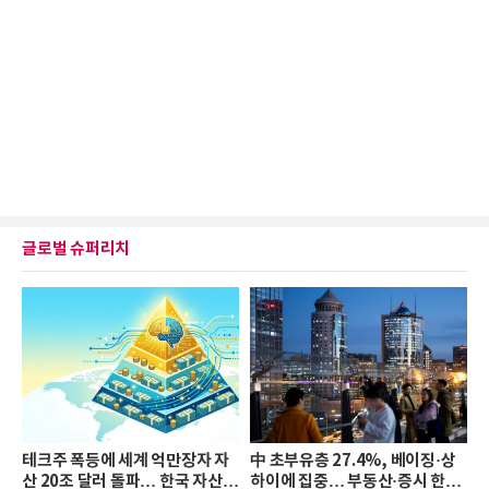
글로벌 슈퍼리치
테크주 폭등에 세계 억만장자 자
中 초부유층 27.4%, 베이징·상
산 20조 달러 돌파… 한국 자산
하이에 집중… 부동산·증시 한파