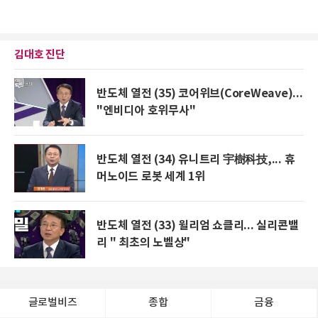
김대호 진단
반도체 열전 (35) 코어위브(CoreWeave)...
"엔비디아 호위무사"
반도체 열전 (34) 유니트리 宇樹科技,... 휴
머노이드 로봇 세계 1위
반도체 열전 (33) 윌리엄 쇼클리... 실리콘밸
리 " 최초의 노벨상"
글로벌비즈
종합
금융