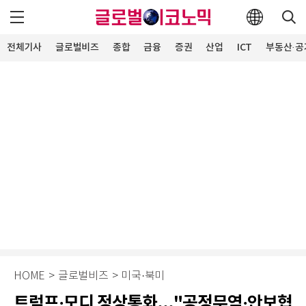
전체기사
글로벌비즈
종합
금융
증권
산업
ICT
부동산·공
HOME
>
글로벌비즈
>
미국·북미
트럼프·모디 정상통화..."공정무역·안보협