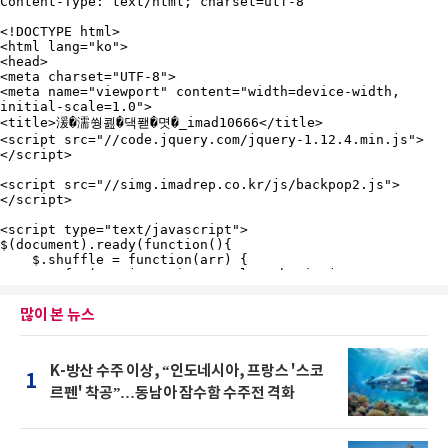
많이 본 뉴스
K-방산 수주 이상, “인도네시아, 프랑스 '스코
1
르펜' 착공”…동남아 잠수함 수주전 격화