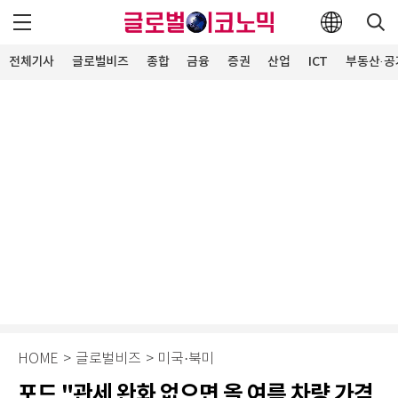
전체기사
글로벌비즈
종합
금융
증권
산업
ICT
부동산·공
HOME
>
글로벌비즈
>
미국·북미
포드 "관세 완화 없으면 올 여름 차량 가격