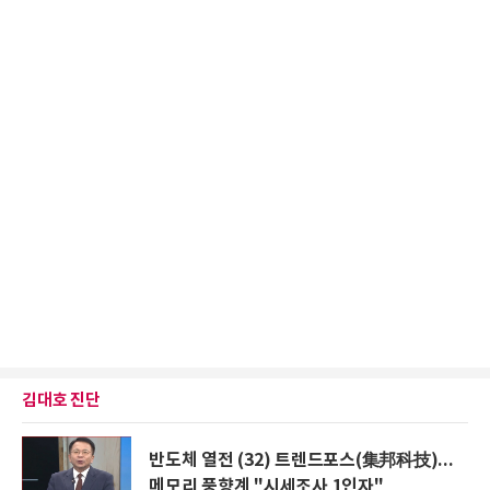
김대호 진단
반도체 열전 (32) 트렌드포스(集邦科技)...
메모리 풍향계 "시세조사 1인자"