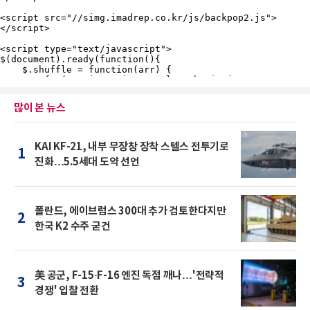
많이 본 뉴스
KAI KF-21, 내부 무장창 장착 스텔스 전투기로
1
진화…5.5세대 도약 선언
폴란드, 에이브럼스 300대 추가 검토한다지만
2
한국 K2 수주 굳건
美 공군, F-15·F-16 엔진 독점 깨나…'전략적
3
경쟁' 입찰 전환