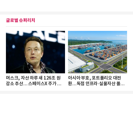
글로벌 슈퍼리치
머스크, 자산 하루 새 126조 원
아시아 부호, 포트폴리오 대전
감소 추산… 스페이스X 주가 하
환…독점 인프라·실물자산 몰린
락 때문
다