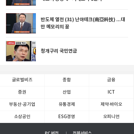
반도체 열전 (31) 난야테크(南亞科技) ...대
만 메모리의 꿈
청개구리 국민연금
글로벌비즈
종합
금융
증권
산업
ICT
부동산·공기업
유통경제
제약∙바이오
소상공인
ESG경영
오피니언
PC 버전
전체서비스