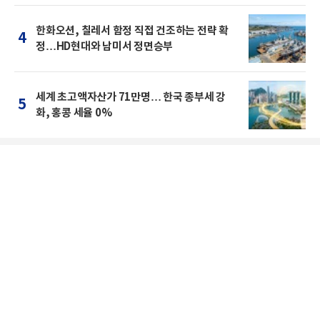
한화오션, 칠레서 함정 직접 건조하는 전략 확
4
정…HD현대와 남미서 정면승부
세계 초고액자산가 71만명… 한국 종부세 강
5
화, 홍콩 세율 0%