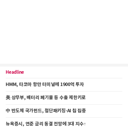
Headline
HMM, 타코마 항만 터미널에 1900억 투자
美 상무부, 배터리 폐기물 등 수출 제한키로
中 반도체 국가펀드, 첨단패키징·AI 칩 집중
뉴욕증시, 연준 금리 동결 전망에 3대 지수↑