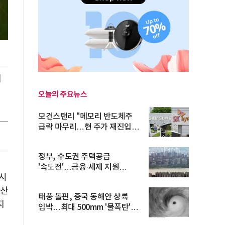
대
오늘의 주요뉴스
모건스탠리 "메모리 반도체주
급락 마무리…현 주가 재진입
기회...
정부, 수도권 주택공급
'속도전'…금융·세제 지원
네시
총동원
생산
태풍 돌핀, 중국 동해안 상륙
지
임박…최대 500mm '물폭탄'
예고