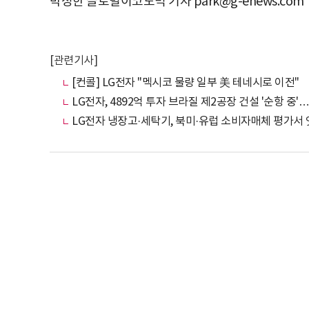
박정한 글로벌이코노믹 기자 park@g-enews.com
[관련기사]
[컨콜] LG전자 "멕시코 물량 일부 美 테네시로 이전"
LG전자, 4892억 투자 브라질 제2공장 건설 '순항 중'
LG전자 냉장고·세탁기, 북미·유럽 소비자매체 평가서 