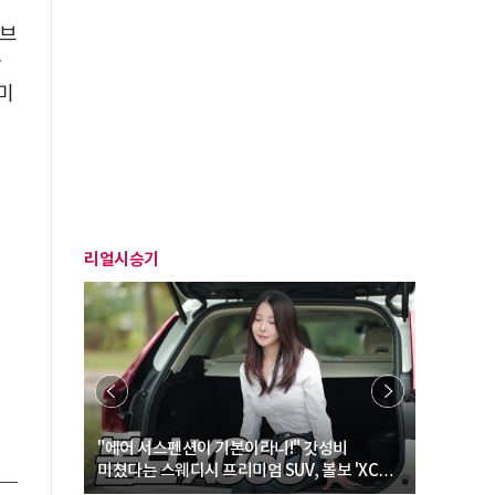
 브
관
 미
리얼시승기
… “여성·
"에어 서스펜션이 기본이라니!" 갓성비
"디자인 대
미쳤다는 스웨디시 프리미엄 SUV, 볼보 'XC60
크로스오버
B5 울트라'