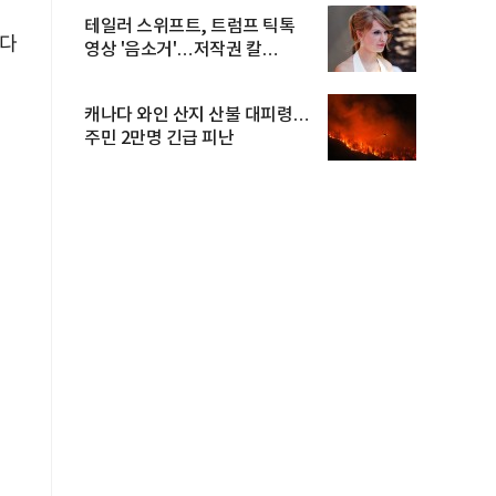
테일러 스위프트, 트럼프 틱톡
있다
영상 '음소거'…저작권 칼
빼들었...
캐나다 와인 산지 산불 대피령…
주민 2만명 긴급 피난