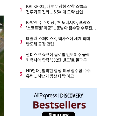
KAI KF-21, 내부 무장창 장착 스텔스
1
전투기로 진화…5.5세대 도약 선언
K-방산 수주 이상, “인도네시아, 프랑스
2
'스코르펜' 착공”…동남아 잠수함 수주전
격화
테슬라·스페이스X, 텍사스에 세계 최대
3
반도체 공장 건립
샌디스크 쇼크에 글로벌 반도체주 급락…
4
키옥시아 합작 '332단 낸드'로 돌파구
HD현대, 필리핀 함정·페루 잠수함 수주
5
유력…하반기 방산 대박 예고