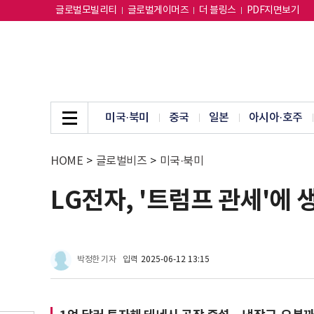
글로벌모빌리티
글로벌게이머즈
더 블링스
PDF지면보기
미국·북미
중국
일본
아시아·호주
HOME
>
글로벌비즈
>
미국·북미
LG전자, '트럼프 관세'에 
박정한 기자
입력
2025-06-12 13:15