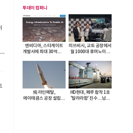
투데이 컴퍼니
이
엔비디아, 스타게이트
미쓰비시, 교토 공장에서
개발사에 최대 30억달러
월 1000대 휴머노이드
투자
양산
트
獨 라인메탈,
HD현대, 페루 합작 1호
에이태큼스 공장 설립…
'탈라라함' 진수…남미
美 탄약고 기갈 해소
방산거점 결실
한계
피