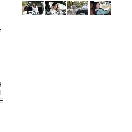
올
보
와
이
도