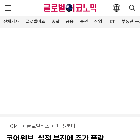
전체기사
글로벌비즈
종합
금융
증권
산업
ICT
부동산·공
HOME
>
글로벌비즈
>
미국·북미
코어위브, 실적 부진에 주가 폭락