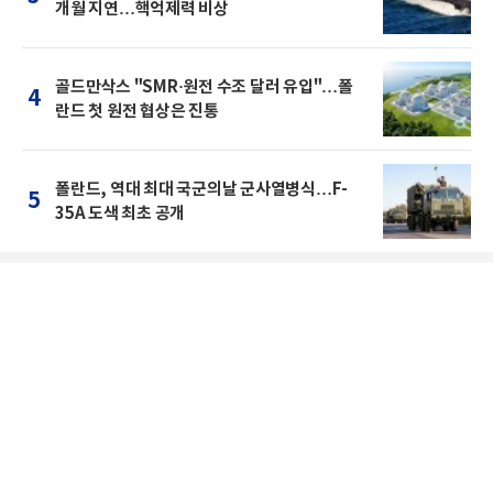
개월 지연…핵억제력 비상
골드만삭스 "SMR·원전 수조 달러 유입"…폴
4
란드 첫 원전 협상은 진통
폴란드, 역대 최대 국군의날 군사열병식…F-
5
35A 도색 최초 공개