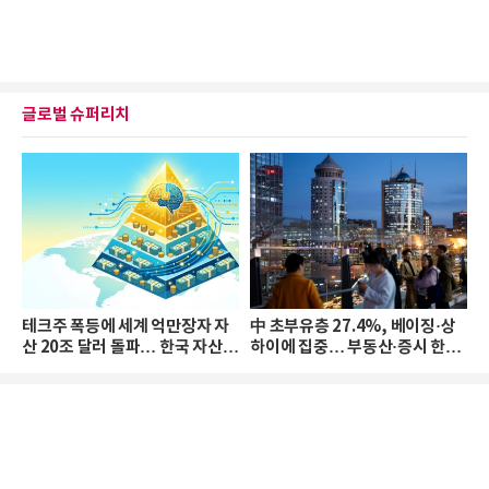
글로벌 슈퍼리치
테크주 폭등에 세계 억만장자 자
中 초부유층 27.4%, 베이징·상
산 20조 달러 돌파… 한국 자산
하이에 집중… 부동산·증시 한파
격차 확대
로 자산은 소폭 감소