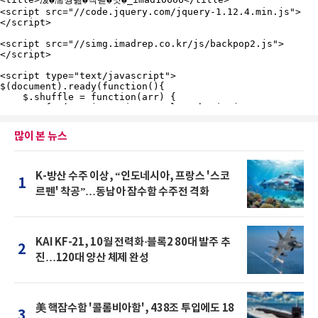
많이 본 뉴스
K-방산 수주 이상, “인도네시아, 프랑스 '스코
1
르펜' 착공”…동남아 잠수함 수주전 격화
KAI KF-21, 10월 전력화·블록2 80대 발주 추
2
진…120대 양산 체제 완성
美 핵잠수함 '콜롬비아함', 438조 투입에도 18
3