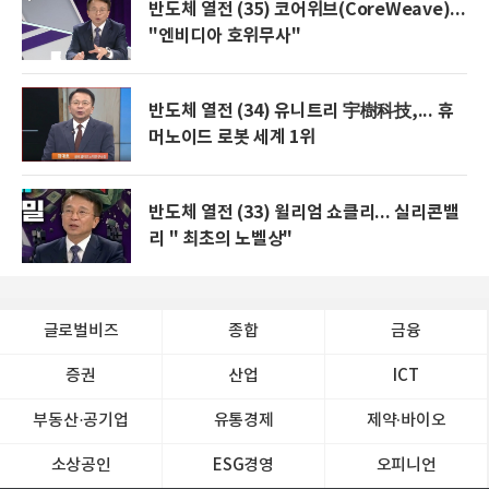
반도체 열전 (35) 코어위브(CoreWeave)...
"엔비디아 호위무사"
반도체 열전 (34) 유니트리 宇樹科技,... 휴
머노이드 로봇 세계 1위
반도체 열전 (33) 윌리엄 쇼클리... 실리콘밸
리 " 최초의 노벨상"
글로벌비즈
종합
금융
증권
산업
ICT
부동산·공기업
유통경제
제약∙바이오
소상공인
ESG경영
오피니언