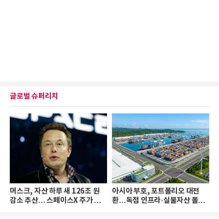
글로벌 슈퍼리치
머스크, 자산 하루 새 126조 원
아시아 부호, 포트폴리오 대전
감소 추산… 스페이스X 주가 하
환…독점 인프라·실물자산 몰린
락 때문
다