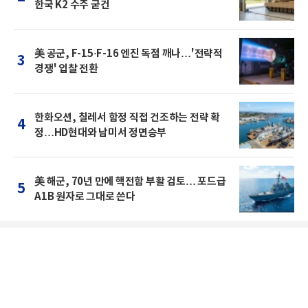
한국 K2 수주 굳건
美 공군, F-15·F-16 엔진 독점 깨나…'전략적
3
경쟁' 입찰 전환
한화오션, 칠레서 함정 직접 건조하는 전략 확
4
정…HD현대와 남미서 정면승부
美 해군, 70년 만에 핵전함 부활 검토… 포드급
5
A1B 원자로 그대로 쓴다