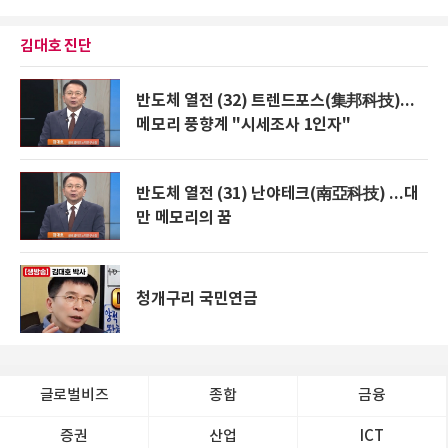
김대호 진단
반도체 열전 (32) 트렌드포스(集邦科技)...
메모리 풍향계 "시세조사 1인자"
반도체 열전 (31) 난야테크(南亞科技) ...대
만 메모리의 꿈
청개구리 국민연금
글로벌비즈
종합
금융
증권
산업
ICT