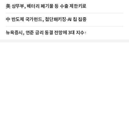
美 상무부, 배터리 폐기물 등 수출 제한키로
中 반도체 국가펀드, 첨단패키징·AI 칩 집중
뉴욕증시, 연준 금리 동결 전망에 3대 지수↑