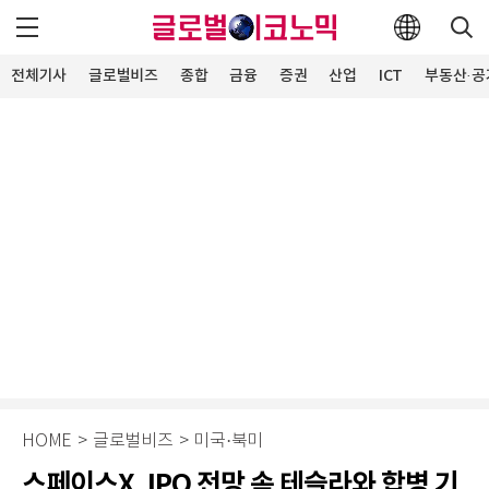
전체기사
글로벌비즈
종합
금융
증권
산업
ICT
부동산·공
HOME
>
글로벌비즈
>
미국·북미
스페이스X, IPO 전망 속 테슬라와 합병 기