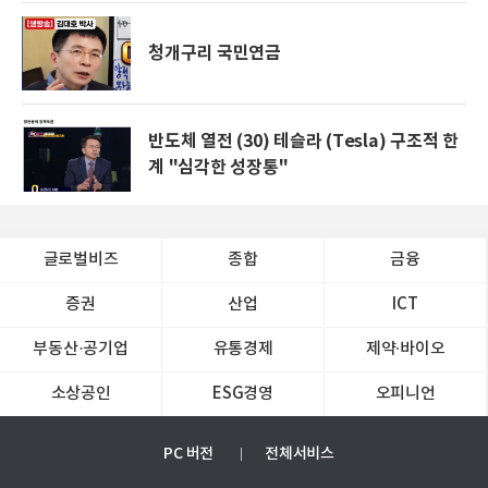
청개구리 국민연금
반도체 열전 (30) 테슬라 (Tesla) 구조적 한
계 "심각한 성장통"
글로벌비즈
종합
금융
증권
산업
ICT
부동산·공기업
유통경제
제약∙바이오
소상공인
ESG경영
오피니언
PC 버전
전체서비스