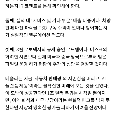
하는지
코멘트를 통해 확인해야 한다
IR
.
둘째
실적 내
서비스 및 기타 부문
매출 비중이다
차량
,
‘
’
.
판매 마진 하락을
구독 수익이 얼마나 방어하는지
FSD
가 실질적인 밸류에이션 척도다
.
셋째
월 로보택시의 규제 승인 로드맵이다
머스크의
, 8
.
화려한 시연보다 실제 미국과 중국 당국으로부터 받은
파일럿 운영 허가 현황이 주가의 상단을 결정할 것이다
.
테슬라는 지금
자동차 판매왕
의 자존심을 버리고
'
'
'AI
플랫폼 제왕
이라는 불확실한 미래에 모든 것을 걸었다
'
.
이 도박이 성공한다면
조 달러 복귀는 시작일 뿐이지
1
만
이익 희석과 재무 부담이라는 현실적 파고를 넘지 못
,
한다면 시장의 냉혹한 평가를 피하기 어려울 전망이다
.