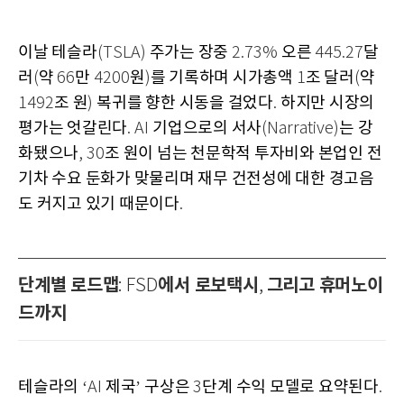
이날 테슬라
주가는 장중
오른
달
(TSLA)
2.73%
445.27
러
약
만
원
를 기록하며 시가총액
조 달러
약
(
66
4200
)
1
(
조 원
복귀를 향한 시동을 걸었다
하지만 시장의
1492
)
.
평가는 엇갈린다
기업으로의 서사
는 강
. AI
(Narrative)
화됐으나
조 원이 넘는 천문학적 투자비와 본업인 전
, 30
기차 수요 둔화가 맞물리며 재무 건전성에 대한 경고음
도 커지고 있기 때문이다
.
단계별 로드맵
에서 로보택시
그리고 휴머노이
: FSD
,
드까지
테슬라의
제국
구상은
단계 수익 모델로 요약된다
‘AI
’
3
.