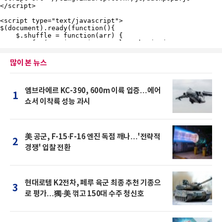
많이 본 뉴스
엠브라에르 KC-390, 600m 이륙 입증…에어
1
쇼서 이착륙 성능 과시
美 공군, F-15·F-16 엔진 독점 깨나…'전략적
2
경쟁' 입찰 전환
현대로템 K2전차, 페루 육군 최종 추천 기종으
3
로 평가…獨·美 꺾고 150대 수주 청신호