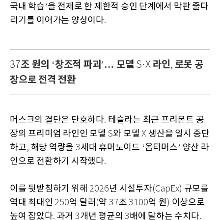
국내 학습
을 전제로 한 제한적 승인 단계에서 막판 줄다
’
리기를 이어가는 양상이다
.
조 원의
창조적 파괴
… 모델
라인
로봇 공
37
‘
’
S·X
,
장으로 전격 전환
머스크의 결단은 단호하다
테슬라는 최근 프리몬트 공
.
장의 프리미엄 라인인 모델
와 모델
생산을 일시 중단
S
X
하고
해당 역량을
세대 휴머노이드
옵티머스
양산 라
,
3
‘
’
인으로 전환하기 시작했다
.
이를 뒷받침하기 위해
년 시설투자
규모를
2026
(CapEx)
역대 최대인
억 달러
약
조
억 원
이상으로
250
(
37
3100
)
높여 잡았다
과거
개년 평균의
배에 달하는 수치다
.
3
3
.