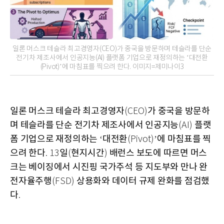
일론 머스크 테슬라 최고경영자(CEO)가 중국을 방문하며 테슬라를 단순
전기차 제조사에서 인공지능(AI) 플랫폼 기업으로 재정의하는 ‘대전환
(Pivot)’에 마침표를 찍으려 한다. 이미지=제미나이3
일론 머스크 테슬라 최고경영자
가 중국을 방문하
(CEO)
며 테슬라를 단순 전기차 제조사에서 인공지능
플랫
(AI)
폼 기업으로 재정의하는
대전환
에 마침표를 찍
‘
(Pivot)’
으려 한다
일
현지시간
배런스 보도에 따르면 머스
. 13
(
)
크는 베이징에서 시진핑 국가주석 등 지도부와 만나 완
전자율주행
상용화와 데이터 규제 완화를 점검했
(FSD)
다
.