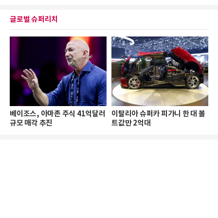
글로벌 슈퍼리치
베이조스, 아마존 주식 41억달러
이탈리아 슈퍼카 피가니 한 대 볼
규모 매각 추진
트값만 2억대