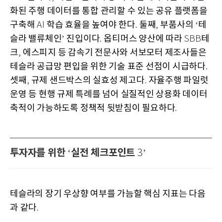
화된 주행 데이터를 통합 관리할 수 있는 공유 플랫폼을
구축해
학습 효율을 높여야 한다
둘째
부품사의
테
AI
.
,
‘
슬라 밸류체인
진입이다
옵티머스 양산에 따라
테
’
.
SBB
크
에스피지 등 감속기 전문사와 서보모터 제조사들은
,
테슬라 공급망 편입을 위한 기술 표준 선점이 시급하다
.
셋째
규제 샌드박스의 실효성 제고다
자율주행 파일럿
,
.
운영 등 현행 규제 특례를 넘어 실질적인 상용화 데이터
축적이 가능하도록 정책적 뒷받침이 필요하다
.
투자자를 위한
실전 체크포인트
‘
3’
테슬라의 장기 우상향 여부를 가늠할 핵심 지표는 다음
과 같다
.