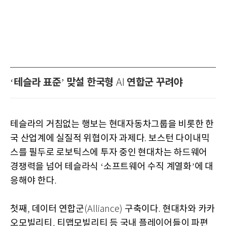
테슬라 표준
맞설 한국형
연합군 꾸려야
‘
’
AI
테슬라의 거침없는 행보는 현대자동차그룹을 비롯한 한
국 산업계에 실질적 위협이자 과제다
보스턴 다이내믹
.
스를 필두로 로보틱스에 투자 중인 현대차는 하드웨어
경쟁력을 넘어 테슬라식
소프트웨어 수직 계열화
에 대
‘
’
응해야 한다
.
첫째
데이터 연합군
구축이다
현대차와 카카
,
(Alliance)
.
오모빌리티
티맵모빌리티 등 국내 플레이어들이 파편
,