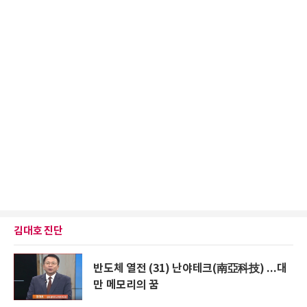
김대호 진단
반도체 열전 (31) 난야테크(南亞科技) ...대
만 메모리의 꿈