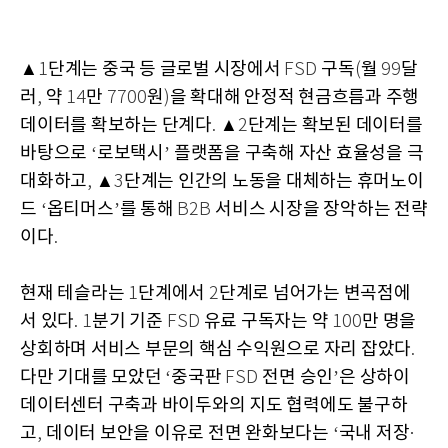
▲
단계는 중국 등 글로벌 시장에서
구독
월
달
1
FSD
(
99
러
약
만
원
을 확대해 안정적 현금흐름과 주행
,
14
7700
)
데이터를 확보하는 단계다
▲
단계는 확보된 데이터를
.
2
바탕으로
로보택시
플랫폼을 구축해 자산 효율성을 극
‘
’
대화하고
▲
단계는 인간의 노동을 대체하는 휴머노이
,
3
드
옵티머스
를 통해
서비스 시장을 장악하는 전략
‘
’
B2B
이다
.
현재 테슬라는
단계에서
단계로 넘어가는 변곡점에
1
2
서 있다
분기 기준
유료 구독자는 약
만 명을
. 1
FSD
100
상회하며 서비스 부문의 핵심 수익원으로 자리 잡았다
.
다만 기대를 모았던
중국판
전면 승인
은 상하이
‘
FSD
’
데이터센터 구축과 바이두와의 지도 협력에도 불구하
고
데이터 보안을 이유로 전면 완화보다는
국내 저장
,
‘
·