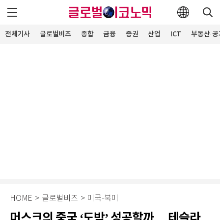
전체기사
글로벌비즈
종합
금융
증권
산업
ICT
부동산·공
HOME
>
글로벌비즈
>
미국·북미
머스크의 중국 ‘도박’ 성공할까… 테슬라,