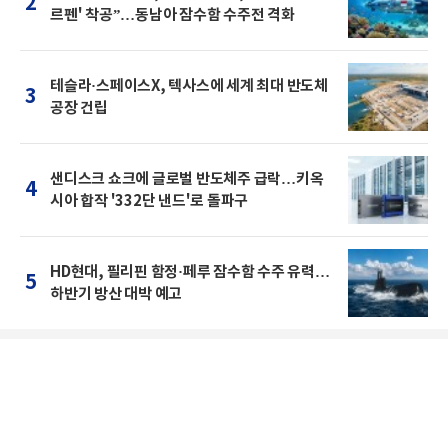
2
르펜' 착공”…동남아 잠수함 수주전 격화
테슬라·스페이스X, 텍사스에 세계 최대 반도체
3
공장 건립
샌디스크 쇼크에 글로벌 반도체주 급락…키옥
4
시아 합작 '332단 낸드'로 돌파구
HD현대, 필리핀 함정·페루 잠수함 수주 유력…
5
하반기 방산 대박 예고