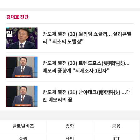
김대호 진단
반도체 열전 (33) 윌리엄 쇼클리... 실리콘밸
리 " 최초의 노벨상"
반도체 열전 (32) 트렌드포스(集邦科技)...
메모리 풍향계 "시세조사 1인자"
반도체 열전 (31) 난야테크(南亞科技) ...대
만 메모리의 꿈
글로벌비즈
종합
금융
증권
산업
ICT