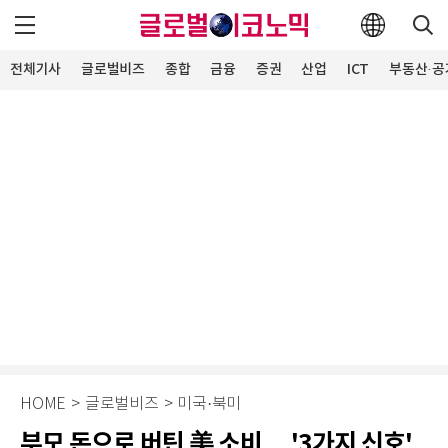
전체기사
글로벌비즈
종합
금융
증권
산업
ICT
부동산·공
HOME
>
글로벌비즈
>
미국·북미
부모 돈으로 버틴 美 소비… '3가지 신호'