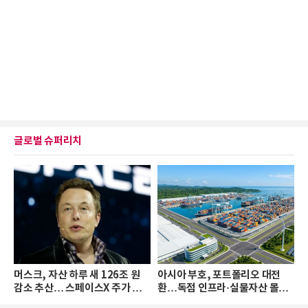
글로벌 슈퍼리치
머스크, 자산 하루 새 126조 원
아시아 부호, 포트폴리오 대전
감소 추산… 스페이스X 주가 하
환…독점 인프라·실물자산 몰린
락 때문
다