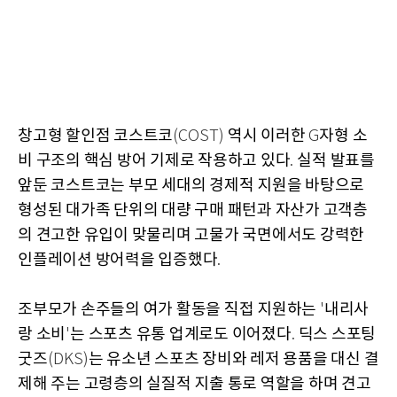
창고형 할인점 코스트코
역시 이러한
자형 소
(COST)
G
비 구조의 핵심 방어 기제로 작용하고 있다
실적 발표를
.
앞둔 코스트코는 부모 세대의 경제적 지원을 바탕으로
형성된 대가족 단위의 대량 구매 패턴과 자산가 고객층
의 견고한 유입이 맞물리며 고물가 국면에서도 강력한
인플레이션 방어력을 입증했다
.
조부모가 손주들의 여가 활동을 직접 지원하는
내리사
'
랑 소비
는 스포츠 유통 업계로도 이어졌다
딕스 스포팅
'
.
굿즈
는 유소년 스포츠 장비와 레저 용품을 대신 결
(DKS)
제해 주는 고령층의 실질적 지출 통로 역할을 하며 견고