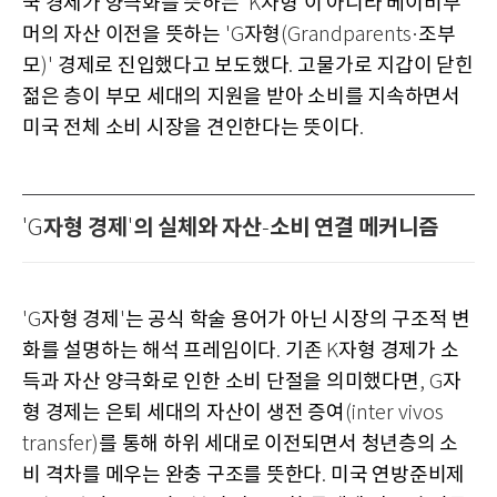
국 경제가 양극화를 뜻하는
자형
이 아니라 베이비부
'K
'
머의 자산 이전을 뜻하는
자형
조부
'G
(Grandparents·
모
경제로 진입했다고 보도했다
고물가로 지갑이 닫힌
)'
.
젊은 층이 부모 세대의 지원을 받아 소비를 지속하면서
미국 전체 소비 시장을 견인한다는 뜻이다
.
자형 경제
의 실체와 자산
소비 연결 메커니즘
'G
'
-
자형 경제
는 공식 학술 용어가 아닌 시장의 구조적 변
'G
'
화를 설명하는 해석 프레임이다
기존
자형 경제가 소
.
K
득과 자산 양극화로 인한 소비 단절을 의미했다면
자
, G
형 경제는 은퇴 세대의 자산이 생전 증여
(inter vivos
를 통해 하위 세대로 이전되면서 청년층의 소
transfer)
비 격차를 메우는 완충 구조를 뜻한다
미국 연방준비제
.