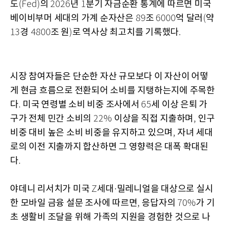
도
의
년
분기 자금순환 통계에 따르면 미국
(Fed)
2026
1
베이비부머 세대의 가계 순자산은
조
억 달러
약
89
6000
(
경
조 원
로 역사상 최고치를 기록했다
13
4800
)
.
시장 참여자들은 단순한 자산 규모보다 이 자산이 어떻
게 현금 흐름으로 전환되어 소비를 지탱하는지에 주목한
다
미국 연령별 소비 비중 조사에서
세 이상 은퇴 가
.
65
구가 전체 민간 소비의
이상을 직접 지출하며
인구
22%
,
비중 대비 높은 소비 비중을 유지하고 있으며
자녀 세대
,
로의 이전 지출까지 합산하면 그 영향력은 대폭 확대된
다
.
야데니 리서치가 미국
세대
밀레니얼을 대상으로 실시
Z
·
한 모바일 금융 설문 조사에 따르면
응답자의
가 기
,
70%
초 생활비 조달을 위해 가족의 지원을 경험한 것으로 나