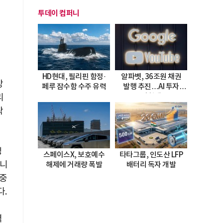
투데이 컴퍼니
HD현대, 필리핀 함정·
알파벳, 36조원 채권
장
페루 잠수함 수주 유력
발행 추진…AI 투자
시험대
리
락
징
스페이스X, 보호예수
타타그룹, 인도산 LFP
아니
해제에 거래량 폭발
배터리 독자 개발
 중
다.
격