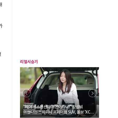
래
카
했
경
리얼시승기
… “여성·
"에어 서스펜션이 기본이라니!" 갓성비
"디자인 대
미쳤다는 스웨디시 프리미엄 SUV, 볼보 'XC60
크로스오버
B5 울트라'