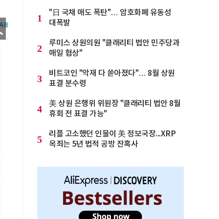
"日 국채 매도 폭탄"… 암호화폐 유동성
1
대폭발
루미스 상원의원 "클래리티 법안 민주당과
2
매일 협상"
비트코인 "악재 다 쏟아졌다"… 8월 상원
3
표결 분수령
美 상원 은행위 위원장 "클래리티 법안 8월
4
휴회 전 표결 가능"
리플 고소했던 인물이 美 정보국장...XRP
5
옥죄는 5년 법적 공방 잔혹사