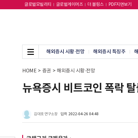
글로벌모빌리티
글로벌게이머즈
더 블링스
PDF지면보기
해외증시 시황·전망
해외증시 특징주
해
HOME
>
증권
>
해외증시 시황·전망
뉴욕증시 비트코인 폭락 탈
김대호 연구소장
입력
2022-04-26 04:48