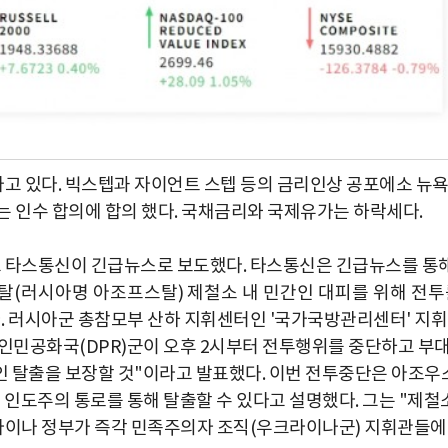
고 있다. 빅스텝과 자이언트 스텝 등의 금리인상 공포에소 뉴
는 인수 합의에 합의 했다. 국채금리와 국제유가는 하락세다.
 타스통신이 긴급뉴스로 보도했다. 타스통신은 긴급뉴스를 통
탈
(
러시아명 아조프스탈
)
제철소 내 민간인 대피를 위해 전투
다
. 러시아군 총참모부 산하 지휘센터인 '국가국방관리센터' 지
인민공화국(DPR)군이 오후 2시부터 전투행위를 중단하고 부
인 탈출을 보장할 것"이라고 발표했다. 이번 전투중단은 아조우
 인도주의 통로를 통해 탈출할 수 있다고 설명했다. 그는 "제철
라이나 정부가 즉각 민족주의자 조직(우크라이나군) 지휘관들