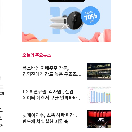
욕
오늘의 주요뉴스
폭스바겐 지배주주 가문,
경영진에게 강도 높은 구조조정
해
주문
를
LG AI연구원 '엑사원', 산업
휘관
데이터 예측서 구글·알리바바
대
제쳐
스
닛케이지수, 소폭 하락 마감…
소
반도체 차익실현 매물 속
에게
TOPIX 선...