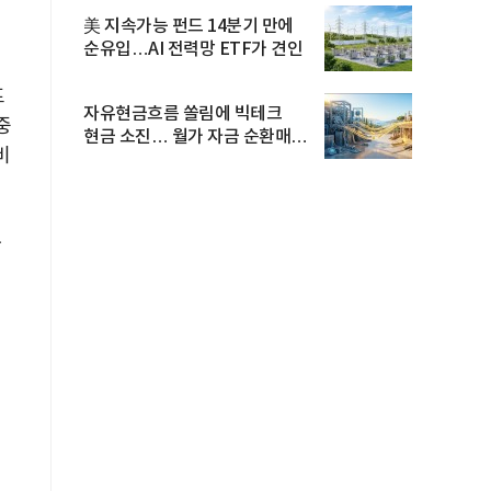
美 지속가능 펀드 14분기 만에
순유입…AI 전력망 ETF가 견인
프
자유현금흐름 쏠림에 빅테크
중
현금 소진… 월가 자금 순환매
비
확산
사