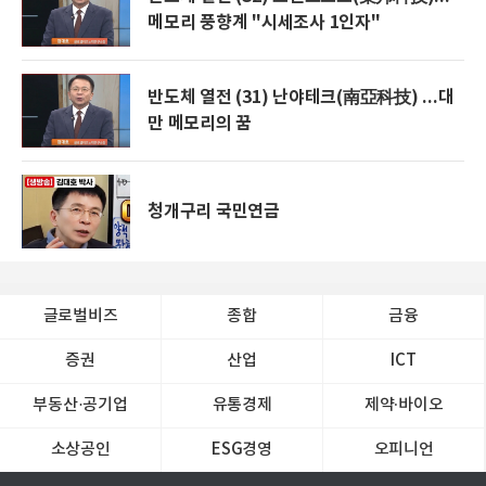
메모리 풍향계 "시세조사 1인자"
반도체 열전 (31) 난야테크(南亞科技) ...대
만 메모리의 꿈
청개구리 국민연금
글로벌비즈
종합
금융
증권
산업
ICT
부동산·공기업
유통경제
제약∙바이오
소상공인
ESG경영
오피니언