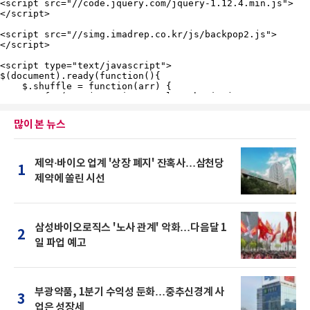
많이 본 뉴스
제약·바이오 업계 '상장 폐지' 잔혹사…삼천당
1
제약에 쏠린 시선
삼성바이오로직스 '노사 관계' 악화…다음달 1
2
일 파업 예고
부광약품, 1분기 수익성 둔화…중추신경계 사
3
업은 성장세