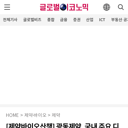
전체기사
글로벌비즈
종합
금융
증권
산업
ICT
부동산·공
HOME
>
제약∙바이오
>
제약
[제약바이오산책] 광동제약, 국내 주요 디