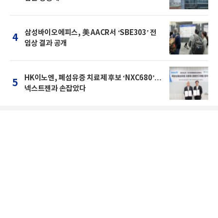
삼성바이오에피스, 美 AACR서 ‘SBE303’ 전
4
임상 결과 공개
HK이노엔, 폐섬유증 치료제 후보 ‘NXC680’…
5
넥스트젠과 손잡았다