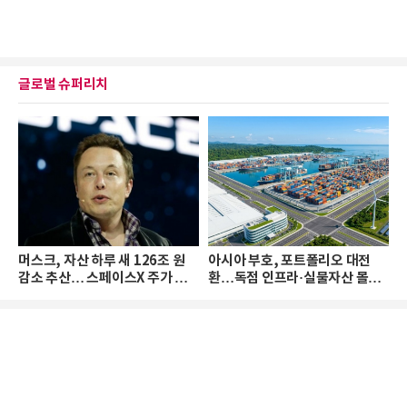
글로벌 슈퍼리치
머스크, 자산 하루 새 126조 원
아시아 부호, 포트폴리오 대전
감소 추산… 스페이스X 주가 하
환…독점 인프라·실물자산 몰린
락 때문
다